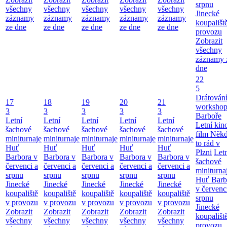
srpnu
všechny
všechny
všechny
všechny
všechny
Jinecké
záznamy
záznamy
záznamy
záznamy
záznamy
koupališt
ze dne
ze dne
ze dne
ze dne
ze dne
provozu
Zobrazit
všechny
záznamy 
dne
22
5
Drátování
17
18
19
20
21
workshop
3
3
3
3
3
Barboře
Letní
Letní
Letní
Letní
Letní
Letní kino
šachové
šachové
šachové
šachové
šachové
film Něk
miniturnaje
miniturnaje
miniturnaje
miniturnaje
miniturnaje
to rád v
Huť
Huť
Huť
Huť
Huť
Plzni
Let
Barbora v
Barbora v
Barbora v
Barbora v
Barbora v
šachové
červenci a
červenci a
červenci a
červenci a
červenci a
miniturna
srpnu
srpnu
srpnu
srpnu
srpnu
Huť Barb
Jinecké
Jinecké
Jinecké
Jinecké
Jinecké
v červenc
koupaliště
koupaliště
koupaliště
koupaliště
koupaliště
srpnu
v provozu
v provozu
v provozu
v provozu
v provozu
Jinecké
Zobrazit
Zobrazit
Zobrazit
Zobrazit
Zobrazit
koupališt
všechny
všechny
všechny
všechny
všechny
provozu