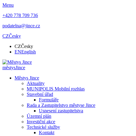
Menu
+420 778 709 736
podatelna@jince.cz
CZ
Česky
CZ
Česky
EN
English
městys
Jince
Městys Jince
Aktuality
MUNIPOLIS Mobilní rozhlas
Stavební úřad
Formuláře
Rada a Zastupitelstvo městyse Jince
Usnesení zastupitelstva
Územní plán
Investiční akce
Technické služby
Kontakt