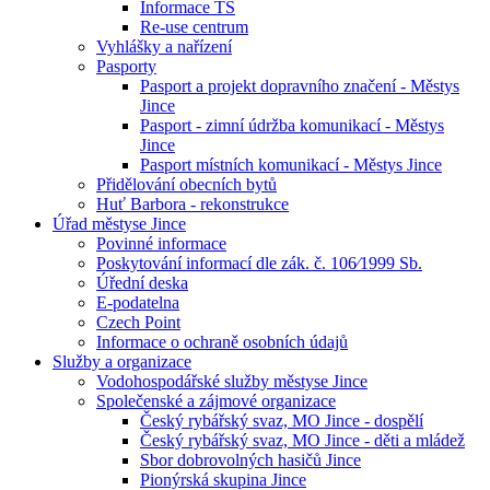
Informace TS
Re-use centrum
Vyhlášky a nařízení
Pasporty
Pasport a projekt dopravního značení - Městys
Jince
Pasport - zimní údržba komunikací - Městys
Jince
Pasport místních komunikací - Městys Jince
Přidělování obecních bytů
Huť Barbora - rekonstrukce
Úřad městyse Jince
Povinné informace
Poskytování informací dle zák. č. 106⁄1999 Sb.
Úřední deska
E-podatelna
Czech Point
Informace o ochraně osobních údajů
Služby a organizace
Vodohospodářské služby městyse Jince
Společenské a zájmové organizace
Český rybářský svaz, MO Jince - dospělí
Český rybářský svaz, MO Jince - děti a mládež
Sbor dobrovolných hasičů Jince
Pionýrská skupina Jince