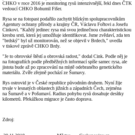
CHKO v roce 2016 je monitoring rysů intenzivnější, řekl dnes ČTK
vedoucí CHKO Bohumil Fišer.
Rysa se na fotopast podařilo zachytit blízkým spolupracovníkům
Agentury ochrany přírody a krajiny ČR, Václavu Fořtovi a Josefu
Cinkovi. "Každý jedinec rysa má svou jedinečnou charakteristickou
kresbu srsti, která jej umožňuje identifikovat. Jsme zvědaví, zda ten
"brdský" byl už monitorován, než se objevil v Brdech," uvedla
v tiskové zprávě CHKO Brdy.
"Je to obrovské štěstí a obrovská radost," dodal Cink. Podle něj je
na fotografiích podle předběžných informací spíše samec rysa, ale
jistota bude až po zpracování na místě odebraného genetického
materiálu. Zvíře zřejmě pochází ze Šumavy.
Rys ostrovid je v České republice původním druhem. Nyní žije
trvale v lesnatých oblastech jižních a západních Čech, zejména
na Šumavě a v Pošumaví. Radius pohybu rysů dosahuje desítky
kilometrů. Překážkou migrace je často doprava.
Zdroj: