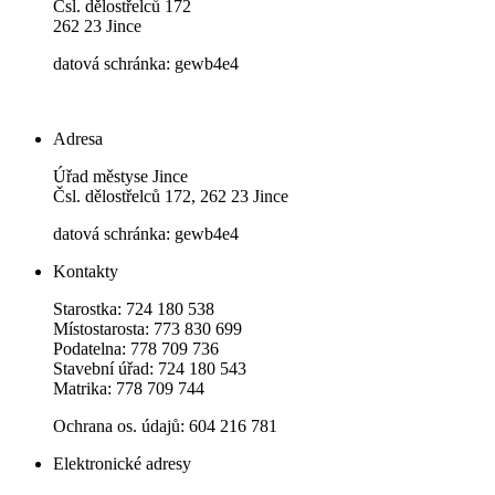
Čsl. dělostřelců 172
262 23 Jince
datová schránka: gewb4e4
Adresa
Úřad městyse Jince
Čsl. dělostřelců 172, 262 23 Jince
datová schránka: gewb4e4
Kontakty
Starostka: 724 180 538
Místostarosta: 773 830 699
Podatelna: 778 709 736
Stavební úřad: 724 180 543
Matrika: 778 709 744
Ochrana os. údajů: 604 216 781
Elektronické adresy