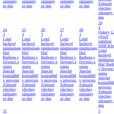
záznamy
záznamy
záznamy
záznamy
záznamy
Zobrazit
ze dne
ze dne
ze dne
ze dne
ze dne
všechny
záznamy 
dne
29
4
24
25
26
27
28
Oslavy 1
3
3
3
3
3
výročí
Letní
Letní
Letní
Letní
Letní
založení
šachové
šachové
šachové
šachové
šachové
SDH Kře
miniturnaje
miniturnaje
miniturnaje
miniturnaje
miniturnaje
Letní
Huť
Huť
Huť
Huť
Huť
šachové
Barbora v
Barbora v
Barbora v
Barbora v
Barbora v
miniturna
červenci a
červenci a
červenci a
červenci a
červenci a
Huť Barb
srpnu
srpnu
srpnu
srpnu
srpnu
v červenc
Jinecké
Jinecké
Jinecké
Jinecké
Jinecké
srpnu
koupaliště
koupaliště
koupaliště
koupaliště
koupaliště
Jinecké
v provozu
v provozu
v provozu
v provozu
v provozu
koupališt
Zobrazit
Zobrazit
Zobrazit
Zobrazit
Zobrazit
provozu
všechny
všechny
všechny
všechny
všechny
Zobrazit
záznamy
záznamy
záznamy
záznamy
záznamy
všechny
ze dne
ze dne
ze dne
ze dne
ze dne
záznamy 
dne
31
5