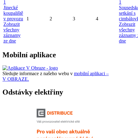
1
1
Jinecké
Sousedsk
koupaliště
setkání s
v provozu
1
2
3
4
cimbálov
Zobrazit
Zobrazit
všechny
všechny
záznamy
záznamy 
ze dne
dne
Mobilní aplikace
Sledujte informace z našeho webu v
mobilní aplikaci –
V OBRAZE.
Odstávky elektřiny