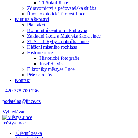
TJ Sokol Jince
Zdravotnictví a pečovatelská služba
Římskokatolická farnost Jince
Kultura a školství
Plán akcí
Komunitní centrum - knihovna
Základní škola a Mateřská škola Jince
ZUŠ J. J. Ryby - pobočka Jince
Hlášení místního rozhlasu
Historie obce
Historické fotografie
Josef Slavík
E-kroniky městyse Jince
Píše se o nás
Kontakt
+420 778 709 736
podatelna@jince.cz
Vyhledávání
městys
Jince
Úřední deska