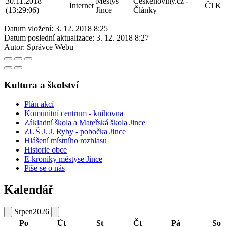
30.11.2018
Městys
Ceskenoviny.cz -
Internet
ČTK
(13:29:06)
Jince
Články
Datum vložení:
3. 12. 2018 8:25
Datum poslední aktualizace:
3. 12. 2018 8:27
Autor:
Správce Webu
Kultura a školství
Plán akcí
Komunitní centrum - knihovna
Základní škola a Mateřská škola Jince
ZUŠ J. J. Ryby - pobočka Jince
Hlášení místního rozhlasu
Historie obce
E-kroniky městyse Jince
Píše se o nás
Kalendář
Srpen
2026
Po
Út
St
Čt
Pá
So