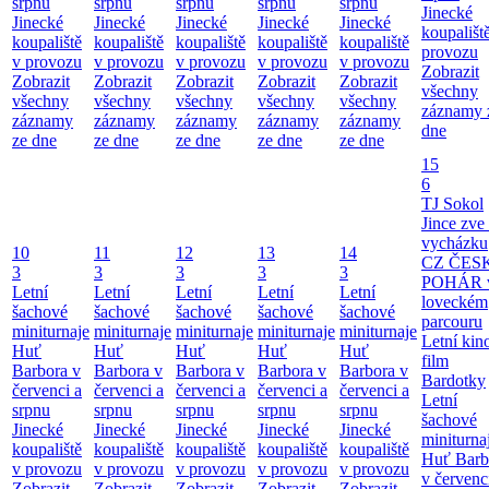
srpnu
srpnu
srpnu
srpnu
srpnu
Jinecké
Jinecké
Jinecké
Jinecké
Jinecké
Jinecké
koupališt
koupaliště
koupaliště
koupaliště
koupaliště
koupaliště
provozu
v provozu
v provozu
v provozu
v provozu
v provozu
Zobrazit
Zobrazit
Zobrazit
Zobrazit
Zobrazit
Zobrazit
všechny
všechny
všechny
všechny
všechny
všechny
záznamy 
záznamy
záznamy
záznamy
záznamy
záznamy
dne
ze dne
ze dne
ze dne
ze dne
ze dne
15
6
TJ Sokol
Jince zve
vycházku
10
11
12
13
14
CZ ČES
3
3
3
3
3
POHÁR 
Letní
Letní
Letní
Letní
Letní
loveckém
šachové
šachové
šachové
šachové
šachové
parcouru
miniturnaje
miniturnaje
miniturnaje
miniturnaje
miniturnaje
Letní kino
Huť
Huť
Huť
Huť
Huť
film
Barbora v
Barbora v
Barbora v
Barbora v
Barbora v
Bardotky
červenci a
červenci a
červenci a
červenci a
červenci a
Letní
srpnu
srpnu
srpnu
srpnu
srpnu
šachové
Jinecké
Jinecké
Jinecké
Jinecké
Jinecké
miniturna
koupaliště
koupaliště
koupaliště
koupaliště
koupaliště
Huť Barb
v provozu
v provozu
v provozu
v provozu
v provozu
v červenc
Zobrazit
Zobrazit
Zobrazit
Zobrazit
Zobrazit