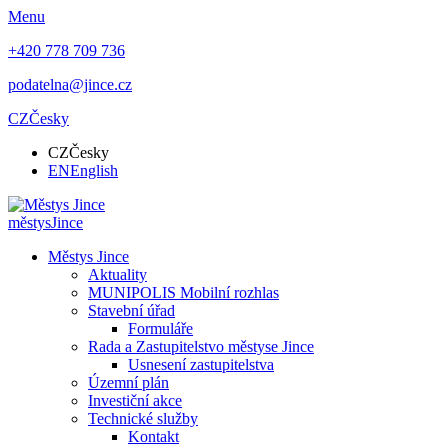
Menu
+420 778 709 736
podatelna@jince.cz
CZ
Česky
CZ
Česky
EN
English
městys
Jince
Městys Jince
Aktuality
MUNIPOLIS Mobilní rozhlas
Stavební úřad
Formuláře
Rada a Zastupitelstvo městyse Jince
Usnesení zastupitelstva
Územní plán
Investiční akce
Technické služby
Kontakt