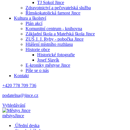
TJ Sokol Jince
Zdravotnictví a pečovatelská služba
Římskokatolická farnost Jince
Kultura a školství
Plán akcí
Komunitní centrum - knihovna
Základní škola a Mateřská škola Jince
ZUŠ J. J. Ryby - pobočka Jince
Hlášení místního rozhlasu
Historie obce
Historické fotografie
Josef Slavík
E-kroniky městyse Jince
Píše se o nás
Kontakt
+420 778 709 736
podatelna@jince.cz
Vyhledávání
městys
Jince
Úřední deska