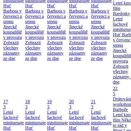
miniturnaje
miniturnaje
miniturnaje
miniturnaje
miniturnaje
Letní kino
Huť
Huť
Huť
Huť
Huť
film
Barbora v
Barbora v
Barbora v
Barbora v
Barbora v
Bardotky
červenci a
červenci a
červenci a
červenci a
červenci a
Letní
srpnu
srpnu
srpnu
srpnu
srpnu
šachové
Jinecké
Jinecké
Jinecké
Jinecké
Jinecké
miniturna
koupaliště
koupaliště
koupaliště
koupaliště
koupaliště
Huť Barb
v provozu
v provozu
v provozu
v provozu
v provozu
v červenc
Zobrazit
Zobrazit
Zobrazit
Zobrazit
Zobrazit
srpnu
všechny
všechny
všechny
všechny
všechny
Jinecké
záznamy
záznamy
záznamy
záznamy
záznamy
koupališt
ze dne
ze dne
ze dne
ze dne
ze dne
provozu
Zobrazit
všechny
záznamy 
dne
22
5
Drátování
17
18
19
20
21
workshop
3
3
3
3
3
Barboře
Letní
Letní
Letní
Letní
Letní
Letní kino
šachové
šachové
šachové
šachové
šachové
film Něk
miniturnaje
miniturnaje
miniturnaje
miniturnaje
miniturnaje
to rád v
Huť
Huť
Huť
Huť
Huť
Plzni
Let