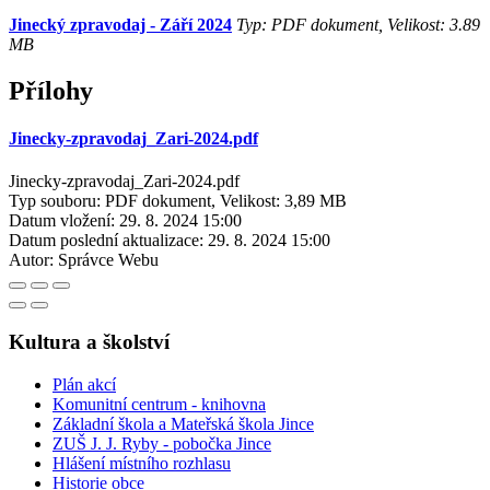
Jinecký zpravodaj - Září 2024
Typ: PDF dokument, Velikost: 3.89
MB
Přílohy
Jinecky-zpravodaj_Zari-2024.pdf
Jinecky-zpravodaj_Zari-2024.pdf
Typ souboru: PDF dokument, Velikost: 3,89 MB
Datum vložení:
29. 8. 2024 15:00
Datum poslední aktualizace:
29. 8. 2024 15:00
Autor:
Správce Webu
Kultura a školství
Plán akcí
Komunitní centrum - knihovna
Základní škola a Mateřská škola Jince
ZUŠ J. J. Ryby - pobočka Jince
Hlášení místního rozhlasu
Historie obce