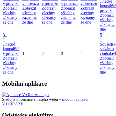
Jinecké
v provozu
v provozu
v provozu
v provozu
v provozu
koupališt
Zobrazit
Zobrazit
Zobrazit
Zobrazit
Zobrazit
provozu
všechny
všechny
všechny
všechny
všechny
Zobrazit
záznamy
záznamy
záznamy
záznamy
záznamy
všechny
ze dne
ze dne
ze dne
ze dne
ze dne
záznamy 
dne
31
5
1
1
Jinecké
Sousedsk
koupaliště
setkání s
v provozu
1
2
3
4
cimbálov
Zobrazit
Zobrazit
všechny
všechny
záznamy
záznamy 
ze dne
dne
Mobilní aplikace
Sledujte informace z našeho webu v
mobilní aplikaci –
V OBRAZE.
Odstávky elektřiny