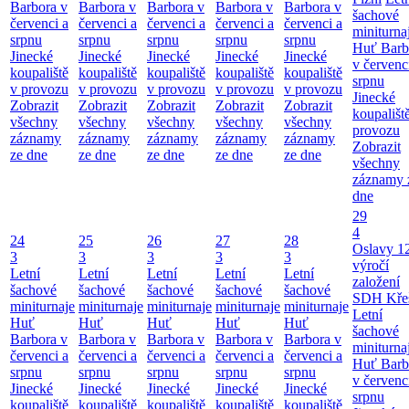
Barbora v
Barbora v
Barbora v
Barbora v
Barbora v
šachové
červenci a
červenci a
červenci a
červenci a
červenci a
miniturna
srpnu
srpnu
srpnu
srpnu
srpnu
Huť Barb
Jinecké
Jinecké
Jinecké
Jinecké
Jinecké
v červenc
koupaliště
koupaliště
koupaliště
koupaliště
koupaliště
srpnu
v provozu
v provozu
v provozu
v provozu
v provozu
Jinecké
Zobrazit
Zobrazit
Zobrazit
Zobrazit
Zobrazit
koupališt
všechny
všechny
všechny
všechny
všechny
provozu
záznamy
záznamy
záznamy
záznamy
záznamy
Zobrazit
ze dne
ze dne
ze dne
ze dne
ze dne
všechny
záznamy 
dne
29
4
24
25
26
27
28
Oslavy 1
3
3
3
3
3
výročí
Letní
Letní
Letní
Letní
Letní
založení
šachové
šachové
šachové
šachové
šachové
SDH Kře
miniturnaje
miniturnaje
miniturnaje
miniturnaje
miniturnaje
Letní
Huť
Huť
Huť
Huť
Huť
šachové
Barbora v
Barbora v
Barbora v
Barbora v
Barbora v
miniturna
červenci a
červenci a
červenci a
červenci a
červenci a
Huť Barb
srpnu
srpnu
srpnu
srpnu
srpnu
v červenc
Jinecké
Jinecké
Jinecké
Jinecké
Jinecké
srpnu
koupaliště
koupaliště
koupaliště
koupaliště
koupaliště