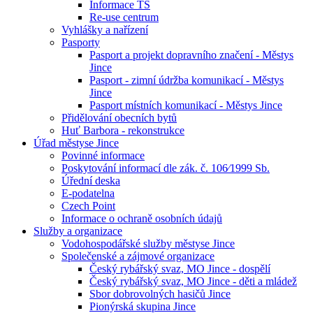
Informace TS
Re-use centrum
Vyhlášky a nařízení
Pasporty
Pasport a projekt dopravního značení - Městys
Jince
Pasport - zimní údržba komunikací - Městys
Jince
Pasport místních komunikací - Městys Jince
Přidělování obecních bytů
Huť Barbora - rekonstrukce
Úřad městyse Jince
Povinné informace
Poskytování informací dle zák. č. 106⁄1999 Sb.
Úřední deska
E-podatelna
Czech Point
Informace o ochraně osobních údajů
Služby a organizace
Vodohospodářské služby městyse Jince
Společenské a zájmové organizace
Český rybářský svaz, MO Jince - dospělí
Český rybářský svaz, MO Jince - děti a mládež
Sbor dobrovolných hasičů Jince
Pionýrská skupina Jince