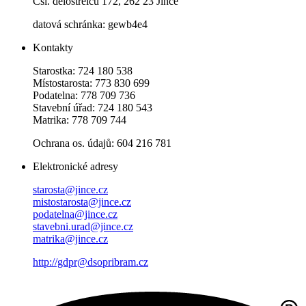
Čsl. dělostřelců 172, 262 23 Jince
datová schránka: gewb4e4
Kontakty
Starostka: 724 180 538
Místostarosta: 773 830 699
Podatelna: 778 709 736
Stavební úřad: 724 180 543
Matrika: 778 709 744
Ochrana os. údajů: 604 216 781
Elektronické adresy
starosta@jince.cz
mistostarosta@jince.cz
podatelna@jince.cz
stavebni.urad@jince.cz
matrika@jince.cz
http://gdpr@dsopribram.cz