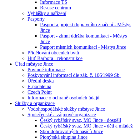
Informace TS
Re-use centrum
Vyhlášky a nařízení
Pasporty
Pasport a projekt dopravního značení - Městys
Jince
Pasport - zimní údržba komunikací - Městys
Jince
Pasport místních komunikací - Městys Jince
Přidělování obecních bytů
Huť Barbora - rekonstrukce
Úřad městyse Jince
Povinné informace
Poskytování informací dle zák. č. 106⁄1999 Sb.
Úřední deska
E-podatelna
Czech Point
Informace o ochraně osobních údajů
Služby a organizace
Vodohospodářské služby městyse Jince
Společenské a zájmové organizace
Český rybářský svaz, MO Jince - dospělí
Český rybářský svaz, MO Jince - děti a mládež
Sbor dobrovolných hasičů Jince
Pionýrská skupina Jince