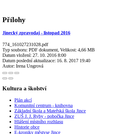
Přílohy
Jinecký zpravodaj - listopad 2016
774_161027231028.pdf
Typ souboru: PDF dokument, Velikost: 4,66 MB
Datum vložení:
27. 10. 2016 8:00
Datum poslední aktualizace:
16. 8. 2017 19:40
Autor:
Irena Ungrová
Kultura a školství
Plán akcí
Komunitní centrum - knihovna
Základní škola a Mateřská škola Jince
ZUŠ J. J. Ryby - pobočka Jince
Hlášení místního rozhlasu
Historie obce
E-kroniky městyse Jince