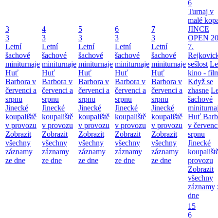
6
Turnaj v
malé kop
3
4
5
6
7
JINCE
3
3
3
3
3
OPEN 20
Letní
Letní
Letní
Letní
Letní
7.
šachové
šachové
šachové
šachové
šachové
Rejkovic
miniturnaje
miniturnaje
miniturnaje
miniturnaje
miniturnaje
sešlost
Le
Huť
Huť
Huť
Huť
Huť
kino - fil
Barbora v
Barbora v
Barbora v
Barbora v
Barbora v
Když se
červenci a
červenci a
červenci a
červenci a
červenci a
zhasne
Le
srpnu
srpnu
srpnu
srpnu
srpnu
šachové
Jinecké
Jinecké
Jinecké
Jinecké
Jinecké
miniturna
koupaliště
koupaliště
koupaliště
koupaliště
koupaliště
Huť Barb
v provozu
v provozu
v provozu
v provozu
v provozu
v červenc
Zobrazit
Zobrazit
Zobrazit
Zobrazit
Zobrazit
srpnu
všechny
všechny
všechny
všechny
všechny
Jinecké
záznamy
záznamy
záznamy
záznamy
záznamy
koupališt
ze dne
ze dne
ze dne
ze dne
ze dne
provozu
Zobrazit
všechny
záznamy 
dne
15
6