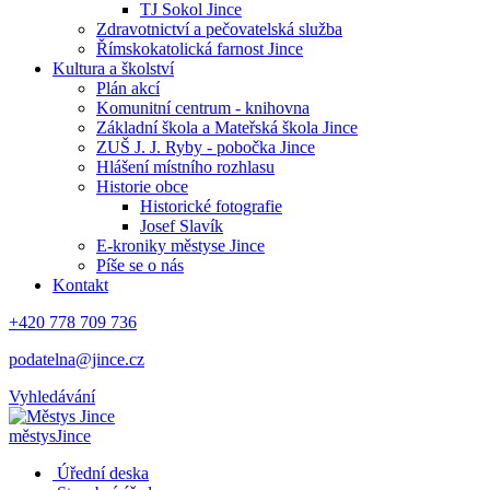
TJ Sokol Jince
Zdravotnictví a pečovatelská služba
Římskokatolická farnost Jince
Kultura a školství
Plán akcí
Komunitní centrum - knihovna
Základní škola a Mateřská škola Jince
ZUŠ J. J. Ryby - pobočka Jince
Hlášení místního rozhlasu
Historie obce
Historické fotografie
Josef Slavík
E-kroniky městyse Jince
Píše se o nás
Kontakt
+420 778 709 736
podatelna@jince.cz
Vyhledávání
městys
Jince
Úřední deska