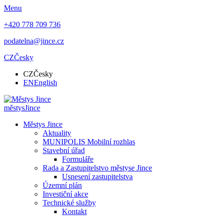
Menu
+420 778 709 736
podatelna@jince.cz
CZ
Česky
CZ
Česky
EN
English
městys
Jince
Městys Jince
Aktuality
MUNIPOLIS Mobilní rozhlas
Stavební úřad
Formuláře
Rada a Zastupitelstvo městyse Jince
Usnesení zastupitelstva
Územní plán
Investiční akce
Technické služby
Kontakt