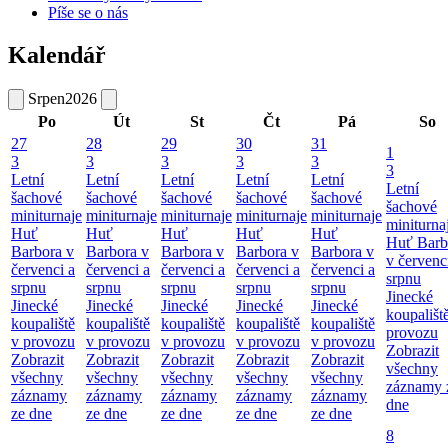
Píše se o nás
Kalendář
Srpen
2026
Po
Út
St
Čt
Pá
So
27
28
29
30
31
1
3
3
3
3
3
3
Letní
Letní
Letní
Letní
Letní
Letní
šachové
šachové
šachové
šachové
šachové
šachové
miniturnaje
miniturnaje
miniturnaje
miniturnaje
miniturnaje
miniturna
Huť
Huť
Huť
Huť
Huť
Huť Barb
Barbora v
Barbora v
Barbora v
Barbora v
Barbora v
v červenc
červenci a
červenci a
červenci a
červenci a
červenci a
srpnu
srpnu
srpnu
srpnu
srpnu
srpnu
Jinecké
Jinecké
Jinecké
Jinecké
Jinecké
Jinecké
koupališt
koupaliště
koupaliště
koupaliště
koupaliště
koupaliště
provozu
v provozu
v provozu
v provozu
v provozu
v provozu
Zobrazit
Zobrazit
Zobrazit
Zobrazit
Zobrazit
Zobrazit
všechny
všechny
všechny
všechny
všechny
všechny
záznamy 
záznamy
záznamy
záznamy
záznamy
záznamy
dne
ze dne
ze dne
ze dne
ze dne
ze dne
8