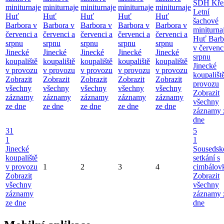
SDH Kře
miniturnaje
miniturnaje
miniturnaje
miniturnaje
miniturnaje
Letní
Huť
Huť
Huť
Huť
Huť
šachové
Barbora v
Barbora v
Barbora v
Barbora v
Barbora v
miniturna
červenci a
červenci a
červenci a
červenci a
červenci a
Huť Barb
srpnu
srpnu
srpnu
srpnu
srpnu
v červenc
Jinecké
Jinecké
Jinecké
Jinecké
Jinecké
srpnu
koupaliště
koupaliště
koupaliště
koupaliště
koupaliště
Jinecké
v provozu
v provozu
v provozu
v provozu
v provozu
koupališt
Zobrazit
Zobrazit
Zobrazit
Zobrazit
Zobrazit
provozu
všechny
všechny
všechny
všechny
všechny
Zobrazit
záznamy
záznamy
záznamy
záznamy
záznamy
všechny
ze dne
ze dne
ze dne
ze dne
ze dne
záznamy 
dne
31
5
1
1
Jinecké
Sousedsk
koupaliště
setkání s
v provozu
1
2
3
4
cimbálov
Zobrazit
Zobrazit
všechny
všechny
záznamy
záznamy 
ze dne
dne