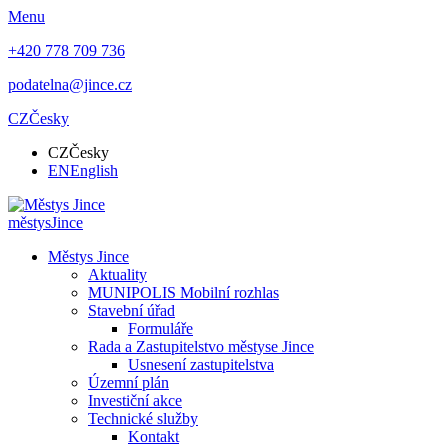
Menu
+420 778 709 736
podatelna@jince.cz
CZ
Česky
CZ
Česky
EN
English
městys
Jince
Městys Jince
Aktuality
MUNIPOLIS Mobilní rozhlas
Stavební úřad
Formuláře
Rada a Zastupitelstvo městyse Jince
Usnesení zastupitelstva
Územní plán
Investiční akce
Technické služby
Kontakt