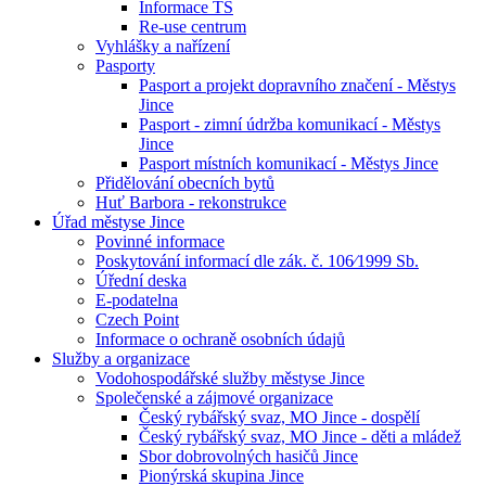
Informace TS
Re-use centrum
Vyhlášky a nařízení
Pasporty
Pasport a projekt dopravního značení - Městys
Jince
Pasport - zimní údržba komunikací - Městys
Jince
Pasport místních komunikací - Městys Jince
Přidělování obecních bytů
Huť Barbora - rekonstrukce
Úřad městyse Jince
Povinné informace
Poskytování informací dle zák. č. 106⁄1999 Sb.
Úřední deska
E-podatelna
Czech Point
Informace o ochraně osobních údajů
Služby a organizace
Vodohospodářské služby městyse Jince
Společenské a zájmové organizace
Český rybářský svaz, MO Jince - dospělí
Český rybářský svaz, MO Jince - děti a mládež
Sbor dobrovolných hasičů Jince
Pionýrská skupina Jince