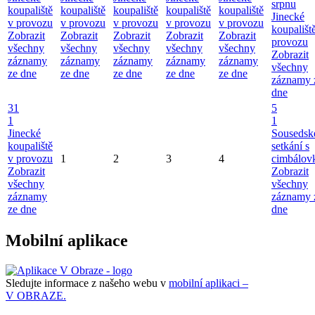
srpnu
koupaliště
koupaliště
koupaliště
koupaliště
koupaliště
Jinecké
v provozu
v provozu
v provozu
v provozu
v provozu
koupališt
Zobrazit
Zobrazit
Zobrazit
Zobrazit
Zobrazit
provozu
všechny
všechny
všechny
všechny
všechny
Zobrazit
záznamy
záznamy
záznamy
záznamy
záznamy
všechny
ze dne
ze dne
ze dne
ze dne
ze dne
záznamy 
dne
31
5
1
1
Jinecké
Sousedsk
koupaliště
setkání s
v provozu
1
2
3
4
cimbálov
Zobrazit
Zobrazit
všechny
všechny
záznamy
záznamy 
ze dne
dne
Mobilní aplikace
Sledujte informace z našeho webu v
mobilní aplikaci –
V OBRAZE.