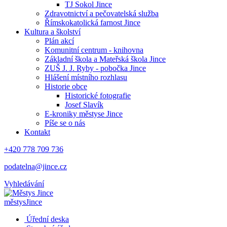
TJ Sokol Jince
Zdravotnictví a pečovatelská služba
Římskokatolická farnost Jince
Kultura a školství
Plán akcí
Komunitní centrum - knihovna
Základní škola a Mateřská škola Jince
ZUŠ J. J. Ryby - pobočka Jince
Hlášení místního rozhlasu
Historie obce
Historické fotografie
Josef Slavík
E-kroniky městyse Jince
Píše se o nás
Kontakt
+420 778 709 736
podatelna@jince.cz
Vyhledávání
městys
Jince
Úřední deska