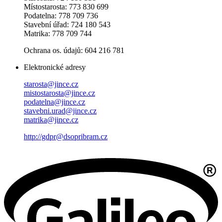
Místostarosta: 773 830 699
Podatelna: 778 709 736
Stavební úřad: 724 180 543
Matrika: 778 709 744
Ochrana os. údajů: 604 216 781
Elektronické adresy
starosta@jince.cz
mistostarosta@jince.cz
podatelna@jince.cz
stavebni.urad@jince.cz
matrika@jince.cz
http://gdpr@dsopribram.cz