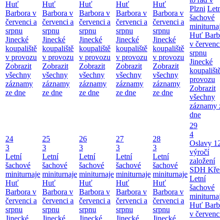
Huť
Huť
Huť
Huť
Huť
Plzni
Let
Barbora v
Barbora v
Barbora v
Barbora v
Barbora v
šachové
červenci a
červenci a
červenci a
červenci a
červenci a
miniturna
srpnu
srpnu
srpnu
srpnu
srpnu
Huť Barb
Jinecké
Jinecké
Jinecké
Jinecké
Jinecké
v červenc
koupaliště
koupaliště
koupaliště
koupaliště
koupaliště
srpnu
v provozu
v provozu
v provozu
v provozu
v provozu
Jinecké
Zobrazit
Zobrazit
Zobrazit
Zobrazit
Zobrazit
koupališt
všechny
všechny
všechny
všechny
všechny
provozu
záznamy
záznamy
záznamy
záznamy
záznamy
Zobrazit
ze dne
ze dne
ze dne
ze dne
ze dne
všechny
záznamy 
dne
29
4
24
25
26
27
28
Oslavy 1
3
3
3
3
3
výročí
Letní
Letní
Letní
Letní
Letní
založení
šachové
šachové
šachové
šachové
šachové
SDH Kře
miniturnaje
miniturnaje
miniturnaje
miniturnaje
miniturnaje
Letní
Huť
Huť
Huť
Huť
Huť
šachové
Barbora v
Barbora v
Barbora v
Barbora v
Barbora v
miniturna
červenci a
červenci a
červenci a
červenci a
červenci a
Huť Barb
srpnu
srpnu
srpnu
srpnu
srpnu
v červenc
Jinecké
Jinecké
Jinecké
Jinecké
Jinecké