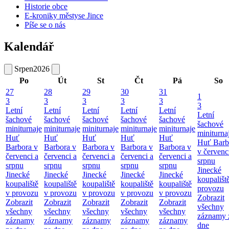
Historie obce
E-kroniky městyse Jince
Píše se o nás
Kalendář
Srpen
2026
Po
Út
St
Čt
Pá
So
27
28
29
30
31
1
3
3
3
3
3
3
Letní
Letní
Letní
Letní
Letní
Letní
šachové
šachové
šachové
šachové
šachové
šachové
miniturnaje
miniturnaje
miniturnaje
miniturnaje
miniturnaje
miniturna
Huť
Huť
Huť
Huť
Huť
Huť Barb
Barbora v
Barbora v
Barbora v
Barbora v
Barbora v
v červenc
červenci a
červenci a
červenci a
červenci a
červenci a
srpnu
srpnu
srpnu
srpnu
srpnu
srpnu
Jinecké
Jinecké
Jinecké
Jinecké
Jinecké
Jinecké
koupališt
koupaliště
koupaliště
koupaliště
koupaliště
koupaliště
provozu
v provozu
v provozu
v provozu
v provozu
v provozu
Zobrazit
Zobrazit
Zobrazit
Zobrazit
Zobrazit
Zobrazit
všechny
všechny
všechny
všechny
všechny
všechny
záznamy 
záznamy
záznamy
záznamy
záznamy
záznamy
dne