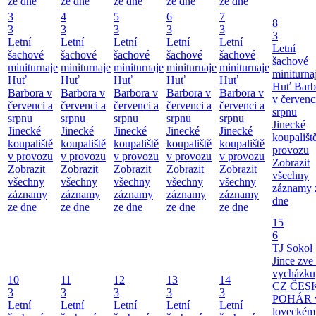
ze dne
ze dne
ze dne
ze dne
ze dne
3
4
5
6
7
8
3
3
3
3
3
3
Letní
Letní
Letní
Letní
Letní
Letní
šachové
šachové
šachové
šachové
šachové
šachové
miniturnaje
miniturnaje
miniturnaje
miniturnaje
miniturnaje
miniturna
Huť
Huť
Huť
Huť
Huť
Huť Barb
Barbora v
Barbora v
Barbora v
Barbora v
Barbora v
v červenc
červenci a
červenci a
červenci a
červenci a
červenci a
srpnu
srpnu
srpnu
srpnu
srpnu
srpnu
Jinecké
Jinecké
Jinecké
Jinecké
Jinecké
Jinecké
koupališt
koupaliště
koupaliště
koupaliště
koupaliště
koupaliště
provozu
v provozu
v provozu
v provozu
v provozu
v provozu
Zobrazit
Zobrazit
Zobrazit
Zobrazit
Zobrazit
Zobrazit
všechny
všechny
všechny
všechny
všechny
všechny
záznamy 
záznamy
záznamy
záznamy
záznamy
záznamy
dne
ze dne
ze dne
ze dne
ze dne
ze dne
15
6
TJ Sokol
Jince zve
vycházku
10
11
12
13
14
CZ ČES
3
3
3
3
3
POHÁR 
Letní
Letní
Letní
Letní
Letní
loveckém