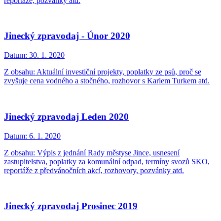
reportáže, pozvánky atd.
Jinecký zpravodaj - Únor 2020
Datum:
30. 1. 2020
Z obsahu: Aktuální investiční projekty, poplatky ze psů, proč se
zvyšuje cena vodného a stočného, rozhovor s Karlem Turkem atd.
Jinecký zpravodaj Leden 2020
Datum:
6. 1. 2020
Z obsahu: Výpis z jednání Rady městyse Jince, usnesení
zastupitelstva, poplatky za komunální odpad, termíny svozů SKO,
reportáže z předvánočních akcí, rozhovory, pozvánky atd.
Jinecký zpravodaj Prosinec 2019