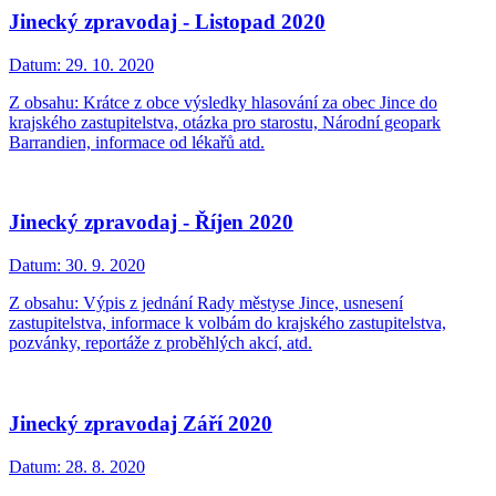
Jinecký zpravodaj - Listopad 2020
Datum:
29. 10. 2020
Z obsahu: Krátce z obce výsledky hlasování za obec Jince do
krajského zastupitelstva, otázka pro starostu, Národní geopark
Barrandien, informace od lékařů atd.
Jinecký zpravodaj - Říjen 2020
Datum:
30. 9. 2020
Z obsahu: Výpis z jednání Rady městyse Jince, usnesení
zastupitelstva, informace k volbám do krajského zastupitelstva,
pozvánky, reportáže z proběhlých akcí, atd.
Jinecký zpravodaj Září 2020
Datum:
28. 8. 2020