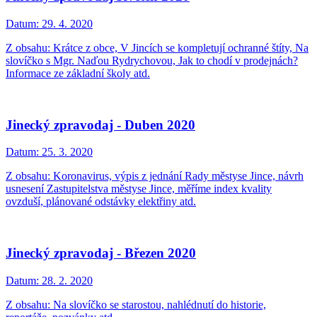
Datum:
29. 4. 2020
Z obsahu: Krátce z obce, V Jincích se kompletují ochranné štíty, Na
slovíčko s Mgr. Naďou Rydrychovou, Jak to chodí v prodejnách?
Informace ze základní školy atd.
Jinecký zpravodaj - Duben 2020
Datum:
25. 3. 2020
Z obsahu: Koronavirus, výpis z jednání Rady městyse Jince, návrh
usnesení Zastupitelstva městyse Jince, měříme index kvality
ovzduší, plánované odstávky elektřiny atd.
Jinecký zpravodaj - Březen 2020
Datum:
28. 2. 2020
Z obsahu: Na slovíčko se starostou, nahlédnutí do historie,