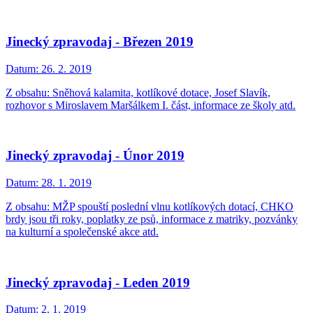
Jinecký zpravodaj - Březen 2019
Datum:
26. 2. 2019
Z obsahu: Sněhová kalamita, kotlíkové dotace, Josef Slavík,
rozhovor s Miroslavem Maršálkem I. část, informace ze školy atd.
Jinecký zpravodaj - Únor 2019
Datum:
28. 1. 2019
Z obsahu: MŽP spouští poslední vlnu kotlíkových dotací, CHKO
brdy jsou tři roky, poplatky ze psů, informace z matriky, pozvánky
na kulturní a společenské akce atd.
Jinecký zpravodaj - Leden 2019
Datum:
2. 1. 2019