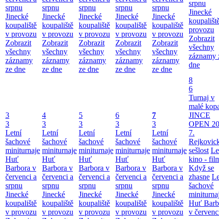
srpnu
srpnu
srpnu
srpnu
srpnu
srpnu
Jinecké
Jinecké
Jinecké
Jinecké
Jinecké
Jinecké
koupališt
koupaliště
koupaliště
koupaliště
koupaliště
koupaliště
provozu
v provozu
v provozu
v provozu
v provozu
v provozu
Zobrazit
Zobrazit
Zobrazit
Zobrazit
Zobrazit
Zobrazit
všechny
všechny
všechny
všechny
všechny
všechny
záznamy 
záznamy
záznamy
záznamy
záznamy
záznamy
dne
ze dne
ze dne
ze dne
ze dne
ze dne
8
6
Turnaj v
malé kop
3
4
5
6
7
JINCE
3
3
3
3
3
OPEN 20
Letní
Letní
Letní
Letní
Letní
7.
šachové
šachové
šachové
šachové
šachové
Rejkovic
miniturnaje
miniturnaje
miniturnaje
miniturnaje
miniturnaje
sešlost
Le
Huť
Huť
Huť
Huť
Huť
kino - fil
Barbora v
Barbora v
Barbora v
Barbora v
Barbora v
Když se
červenci a
červenci a
červenci a
červenci a
červenci a
zhasne
Le
srpnu
srpnu
srpnu
srpnu
srpnu
šachové
Jinecké
Jinecké
Jinecké
Jinecké
Jinecké
miniturna
koupaliště
koupaliště
koupaliště
koupaliště
koupaliště
Huť Barb
v provozu
v provozu
v provozu
v provozu
v provozu
v červenc