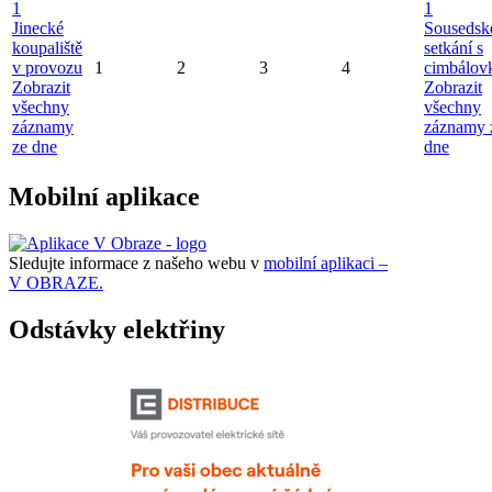
1
1
Jinecké
Sousedsk
koupaliště
setkání s
v provozu
1
2
3
4
cimbálov
Zobrazit
Zobrazit
všechny
všechny
záznamy
záznamy 
ze dne
dne
Mobilní aplikace
Sledujte informace z našeho webu v
mobilní aplikaci –
V OBRAZE.
Odstávky elektřiny