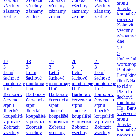
Zobrazit
Zobrazit
Zobrazit
Zobrazit
Zobrazit
srpnu
všechny
všechny
všechny
všechny
všechny
Jinecké
záznamy
záznamy
záznamy
záznamy
záznamy
koupališt
ze dne
ze dne
ze dne
ze dne
ze dne
provozu
Zobrazit
všechny
záznamy 
dne
22
5
Drátování
17
18
19
20
21
workshop
3
3
3
3
3
Barboře
Letní
Letní
Letní
Letní
Letní
Letní kino
šachové
šachové
šachové
šachové
šachové
film Něk
miniturnaje
miniturnaje
miniturnaje
miniturnaje
miniturnaje
to rád v
Huť
Huť
Huť
Huť
Huť
Plzni
Let
Barbora v
Barbora v
Barbora v
Barbora v
Barbora v
šachové
červenci a
červenci a
červenci a
červenci a
červenci a
miniturna
srpnu
srpnu
srpnu
srpnu
srpnu
Huť Barb
Jinecké
Jinecké
Jinecké
Jinecké
Jinecké
v červenc
koupaliště
koupaliště
koupaliště
koupaliště
koupaliště
srpnu
v provozu
v provozu
v provozu
v provozu
v provozu
Jinecké
Zobrazit
Zobrazit
Zobrazit
Zobrazit
Zobrazit
koupališt
všechny
všechny
všechny
všechny
všechny
provozu