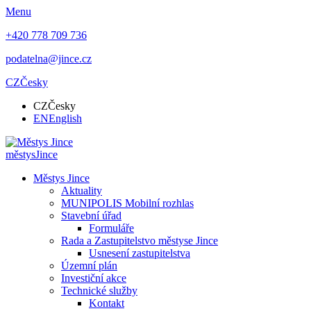
Menu
+420 778 709 736
podatelna@jince.cz
CZ
Česky
CZ
Česky
EN
English
městys
Jince
Městys Jince
Aktuality
MUNIPOLIS Mobilní rozhlas
Stavební úřad
Formuláře
Rada a Zastupitelstvo městyse Jince
Usnesení zastupitelstva
Územní plán
Investiční akce
Technické služby
Kontakt