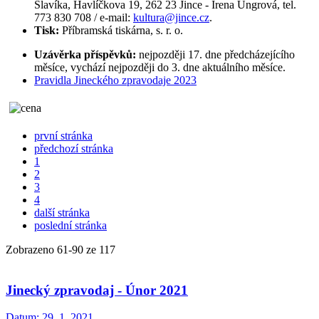
Slavíka, Havlíčkova 19, 262 23 Jince - Irena Ungrová, tel.
773 830 708 / e-mail:
kultura@jince.cz
.
Tisk:
Příbramská tiskárna, s. r. o.
Uzávěrka příspěvků:
nejpozději 17. dne předcházejícího
měsíce, vychází nejpozději do 3. dne aktuálního měsíce.
Pravidla Jineckého zpravodaje 2023
první stránka
předchozí stránka
1
2
3
4
další stránka
poslední stránka
Zobrazeno
61
-
90
ze 117
Jinecký zpravodaj - Únor 2021
Datum:
29. 1. 2021