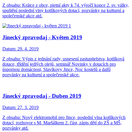
Z obsahu: Krátce z obce, pietní akty k 74. výročí konce 2. sv. války,
spuštění poslední vlny kotlíkových dotací, pozvánky na kulturní a
společenské akce atd.
Jinecký zpravodaj - Květen 2019
Datum:
29. 4. 2019
Z obsahu: Výpis z jednání rady, usnesení zastupitelstva, kotlíková
dotace, třídění jedlých olejů, seminář Novinky v dotacích pro
úspornou domácnost, Slavíkovy Jince, Noc kostelů a další
pozvánky na kulturní a společenské akce.
Jinecký zpravodaj - Duben 2019
Datum:
27. 3. 2019
Z obsahu: Nový elektromobil pro Jince, poslední vlna kotlíkových
dotací, rozhovor s M. Maršálkem 2. část, zápis dětí do ZŠ a MŠ,
pozvánky atd.