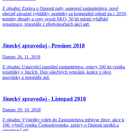
Z obsahu: Zpráva o činnosti rady, usnesení zastupitelstva, nové
obecně závazné vyhlášky, poplatky za komunální odpad na r. 2019,
termíny úhrady a ceny svozů SKO, 50 let místní rybářské
organizace, reportáže z předvánočních akcí atd.
Jinecký zpravodaj - Prosinec 2018
Datum:
26. 11. 2018
Z obsahu: Ustavující zasedání zastupitelstva, oslavy 100 let vzniku
republiky v Jincích, Den válečných veteránů, krátce z obce,
pozvánky a reportáže atd.
Jinecký zpravodaj - Listopad 2018
Datum:
29. 10. 2018
Z obsahu: Výsledky voleb do Zastupitelstva městyse Jince, akce k
100. výročí vzniku Československa, zprávy o činnosti spolků a
organizací atd.