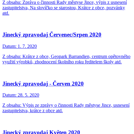
Z obsahu: Zpráva o činnosti Rady městyse Jince, výpis z usnesení
zastupitelstva, Na slovíčko se starostou, Krátce z obce, pozvánky
atd.
Jinecký zpravodaj Červenec/Srpen 2020
Datum:
1. 7. 2020
Z obsahu: Krátce z obce, Geopark Barrandien, centrum opětovného
využití výrobků, zhodnocení školního roku ředitelem školy atd.
Jinecký zpravodaj - Červen 2020
Datum:
28. 5. 2020
Z obsahu: Výpis ze zprávy o činnosti Rady městyse Jince, usnesení
zastupitelstva, krátce z obce atd.
Jinecký zpravodaj Květen 2020