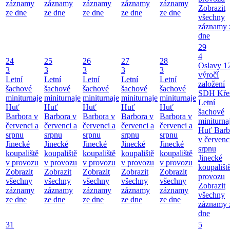
záznamy
záznamy
záznamy
záznamy
záznamy
Zobrazit
ze dne
ze dne
ze dne
ze dne
ze dne
všechny
záznamy 
dne
29
4
24
25
26
27
28
Oslavy 1
3
3
3
3
3
výročí
Letní
Letní
Letní
Letní
Letní
založení
šachové
šachové
šachové
šachové
šachové
SDH Kře
miniturnaje
miniturnaje
miniturnaje
miniturnaje
miniturnaje
Letní
Huť
Huť
Huť
Huť
Huť
šachové
Barbora v
Barbora v
Barbora v
Barbora v
Barbora v
miniturna
červenci a
červenci a
červenci a
červenci a
červenci a
Huť Barb
srpnu
srpnu
srpnu
srpnu
srpnu
v červenc
Jinecké
Jinecké
Jinecké
Jinecké
Jinecké
srpnu
koupaliště
koupaliště
koupaliště
koupaliště
koupaliště
Jinecké
v provozu
v provozu
v provozu
v provozu
v provozu
koupališt
Zobrazit
Zobrazit
Zobrazit
Zobrazit
Zobrazit
provozu
všechny
všechny
všechny
všechny
všechny
Zobrazit
záznamy
záznamy
záznamy
záznamy
záznamy
všechny
ze dne
ze dne
ze dne
ze dne
ze dne
záznamy 
dne
31
5