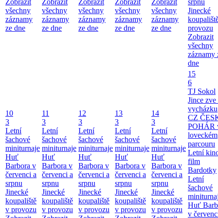
Zobrazit
Zobrazit
Zobrazit
Zobrazit
Zobrazit
srpnu
všechny
všechny
všechny
všechny
všechny
Jinecké
záznamy
záznamy
záznamy
záznamy
záznamy
koupališt
ze dne
ze dne
ze dne
ze dne
ze dne
provozu
Zobrazit
všechny
záznamy 
dne
15
6
TJ Sokol
Jince zve
vycházku
10
11
12
13
14
CZ ČES
3
3
3
3
3
POHÁR 
Letní
Letní
Letní
Letní
Letní
loveckém
šachové
šachové
šachové
šachové
šachové
parcouru
miniturnaje
miniturnaje
miniturnaje
miniturnaje
miniturnaje
Letní kino
Huť
Huť
Huť
Huť
Huť
film
Barbora v
Barbora v
Barbora v
Barbora v
Barbora v
Bardotky
červenci a
červenci a
červenci a
červenci a
červenci a
Letní
srpnu
srpnu
srpnu
srpnu
srpnu
šachové
Jinecké
Jinecké
Jinecké
Jinecké
Jinecké
miniturna
koupaliště
koupaliště
koupaliště
koupaliště
koupaliště
Huť Barb
v provozu
v provozu
v provozu
v provozu
v provozu
v červenc