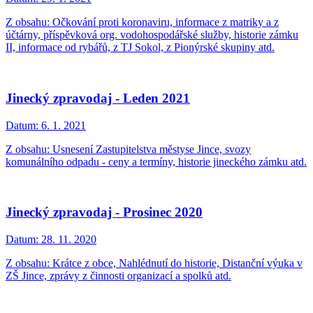
Z obsahu: Očkování proti koronaviru, informace z matriky a z
účtárny, příspěvková org. vodohospodářské služby, historie zámku
II, informace od rybářů, z TJ Sokol, z Pionýrské skupiny atd.
Jinecký zpravodaj - Leden 2021
Datum:
6. 1. 2021
Z obsahu: Usnesení Zastupitelstva městyse Jince, svozy
komunálního odpadu - ceny a termíny, historie jineckého zámku atd.
Jinecký zpravodaj - Prosinec 2020
Datum:
28. 11. 2020
Z obsahu: Krátce z obce, Nahlédnutí do historie, Distanční výuka v
ZŠ Jince, zprávy z činnosti organizací a spolků atd.