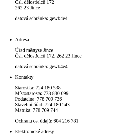
Čsl. dělostřelců 172
262 23 Jince
datová schránka: gewb4e4
Adresa
Úřad městyse Jince
Čsl. dělostřelců 172, 262 23 Jince
datová schránka: gewb4e4
Kontakty
Starostka: 724 180 538
Místostarosta: 773 830 699
Podatelna: 778 709 736
Stavební úřad: 724 180 543
Matrika: 778 709 744
Ochrana os. údajů: 604 216 781
Elektronické adresy