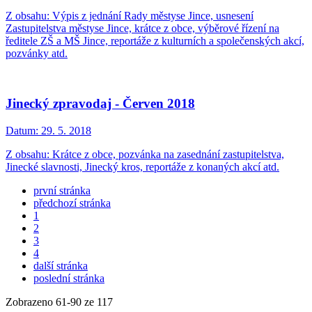
Z obsahu: Výpis z jednání Rady městyse Jince, usnesení
Zastupitelstva městyse Jince, krátce z obce, výběrové řízení na
ředitele ZŠ a MŠ Jince, reportáže z kulturních a společenských akcí,
pozvánky atd.
Jinecký zpravodaj - Červen 2018
Datum:
29. 5. 2018
Z obsahu: Krátce z obce, pozvánka na zasednání zastupitelstva,
Jinecké slavnosti, Jinecký kros, reportáže z konaných akcí atd.
první stránka
předchozí stránka
1
2
3
4
další stránka
poslední stránka
Zobrazeno
61
-
90
ze 117