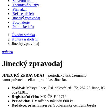
Stavební úřad
Technické služby
Plán akcí
Relace střeleb
Jinecký zpravodaj
Fotogalerie
Praktické info
Úvodní stránka
Kultura a školství
Jinecký zpravodaj
nahoru
Jinecký zpravodaj
JINECKÝ ZPRAVODAJ
– periodický tisk územního
samosprávného celku – pro oblast Jinecko.
Vydává:
Městys Jince, Čsl. dělostřelců 172, 262 23 Jince, IČ
00242381.
Registrační číslo:
MK ČR E 11716.
Periodicita:
11x ročně v nákladu 600 ks.
Redakce, příjem inzerce:
Společenské centrum Josefa