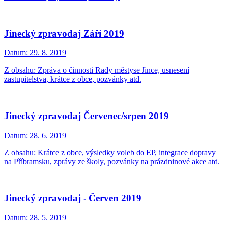
Jinecký zpravodaj Září 2019
Datum:
29. 8. 2019
Z obsahu: Zpráva o činnosti Rady městyse Jince, usnesení
zastupitelstva, krátce z obce, pozvánky atd.
Jinecký zpravodaj Červenec/srpen 2019
Datum:
28. 6. 2019
Z obsahu: Krátce z obce, výsledky voleb do EP, integrace dopravy
na Příbramsku, zprávy ze školy, pozvánky na prázdninové akce atd.
Jinecký zpravodaj - Červen 2019
Datum:
28. 5. 2019