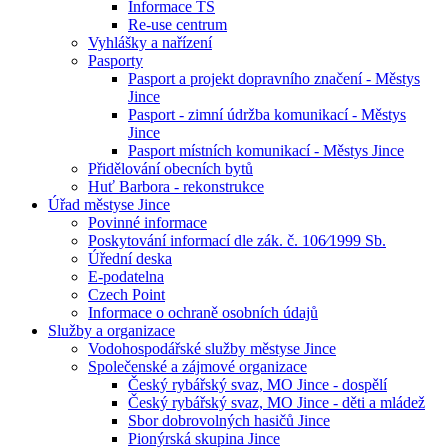
Informace TS
Re-use centrum
Vyhlášky a nařízení
Pasporty
Pasport a projekt dopravního značení - Městys
Jince
Pasport - zimní údržba komunikací - Městys
Jince
Pasport místních komunikací - Městys Jince
Přidělování obecních bytů
Huť Barbora - rekonstrukce
Úřad městyse Jince
Povinné informace
Poskytování informací dle zák. č. 106⁄1999 Sb.
Úřední deska
E-podatelna
Czech Point
Informace o ochraně osobních údajů
Služby a organizace
Vodohospodářské služby městyse Jince
Společenské a zájmové organizace
Český rybářský svaz, MO Jince - dospělí
Český rybářský svaz, MO Jince - děti a mládež
Sbor dobrovolných hasičů Jince
Pionýrská skupina Jince