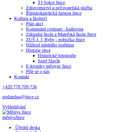
TJ Sokol Jince
Zdravotnictví a pečovatelská služba
Římskokatolická farnost Jince
Kultura a školství
Plán akcí
Komunitní centrum - knihovna
Základní škola a Mateřská škola Jince
ZUŠ J. J. Ryby - pobočka Jince
Hlášení místního rozhlasu
Historie obce
Historické fotografie
Josef Slavík
E-kroniky městyse Jince
Píše se o nás
Kontakt
+420 778 709 736
podatelna@jince.cz
Vyhledávání
městys
Jince
Úřední deska