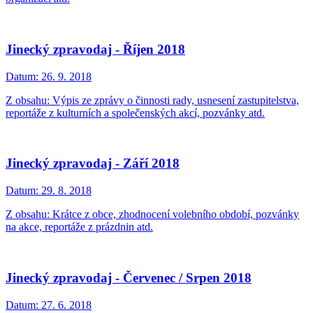
Jinecký zpravodaj - Říjen 2018
Datum:
26. 9. 2018
Z obsahu: Výpis ze zprávy o činnosti rady, usnesení zastupitelstva,
reportáže z kulturních a společenských akcí, pozvánky atd.
Jinecký zpravodaj - Září 2018
Datum:
29. 8. 2018
Z obsahu: Krátce z obce, zhodnocení volebního období, pozvánky
na akce, reportáže z prázdnin atd.
Jinecký zpravodaj - Červenec / Srpen 2018
Datum:
27. 6. 2018