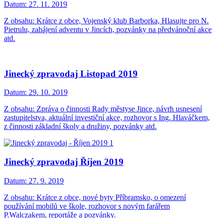
Datum:
27. 11. 2019
Z obsahu: Krátce z obce, Vojenský klub Barborka, Hlasujte pro N.
Pietrulu, zahájení adventu v Jincích, pozvánky na předvánoční akce
atd.
Jinecký zpravodaj Listopad 2019
Datum:
29. 10. 2019
Z obsahu: Zpráva o činnosti Rady městyse Jince, návrh usnesení
zastupitelstva, aktuální investiční akce, rozhovor s Ing. Hlaváčkem,
z činnosti základní školy a družiny, pozvánky atd.
Jinecký zpravodaj Říjen 2019
Datum:
27. 9. 2019
Z obsahu: Krátce z obce, nové byty Příbramsko, o omezení
používání mobilů ve škole, rozhovor s novým farářem
P.Walczakem, reportáže a pozvánky.