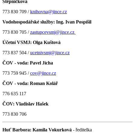
Štěpničková
773 830 709 /
knihovna@jince.cz
Vodohospodářské služby:
Ing. Ivan Pospíšil
773 830 705 /
zastupcevsmj@jince.cz
Účetní VSMJ:
Olga Kuštová
773 837 504 /
ucetnivsmj@jince.cz
ČOV - voda: Pavel Jícha
773 759 945 /
cov@jince.cz
ČOV - voda: Roman Kolář
776 635 117
ČOV:
Vladislav Hašek
773 830 706
Huť Barbora: Kamila Vokurková
- ředitelka