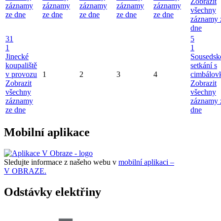
Zobrazit
záznamy
záznamy
záznamy
záznamy
záznamy
všechny
ze dne
ze dne
ze dne
ze dne
ze dne
záznamy 
dne
31
5
1
1
Jinecké
Sousedsk
koupaliště
setkání s
v provozu
1
2
3
4
cimbálov
Zobrazit
Zobrazit
všechny
všechny
záznamy
záznamy 
ze dne
dne
Mobilní aplikace
Sledujte informace z našeho webu v
mobilní aplikaci –
V OBRAZE.
Odstávky elektřiny