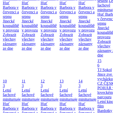
sešlost
Le
Huť
Huť
Huť
Huť
Huť
šachové
Barbora v
Barbora v
Barbora v
Barbora v
Barbora v
miniturna
červenci a
červenci a
červenci a
červenci a
červenci a
Huť Barb
srpnu
srpnu
srpnu
srpnu
srpnu
v červenc
Jinecké
Jinecké
Jinecké
Jinecké
Jinecké
srpnu
koupaliště
koupaliště
koupaliště
koupaliště
koupaliště
Jinecké
v provozu
v provozu
v provozu
v provozu
v provozu
koupališt
Zobrazit
Zobrazit
Zobrazit
Zobrazit
Zobrazit
provozu
všechny
všechny
všechny
všechny
všechny
Zobrazit
záznamy
záznamy
záznamy
záznamy
záznamy
všechny
ze dne
ze dne
ze dne
ze dne
ze dne
záznamy 
dne
15
6
TJ Sokol
Jince zve
vycházku
10
11
12
13
14
CZ ČES
3
3
3
3
3
POHÁR 
Letní
Letní
Letní
Letní
Letní
loveckém
šachové
šachové
šachové
šachové
šachové
parcouru
miniturnaje
miniturnaje
miniturnaje
miniturnaje
miniturnaje
Letní kino
Huť
Huť
Huť
Huť
Huť
film
Barbora v
Barbora v
Barbora v
Barbora v
Barbora v
Bardotky
červenci a
červenci a
červenci a
červenci a
červenci a