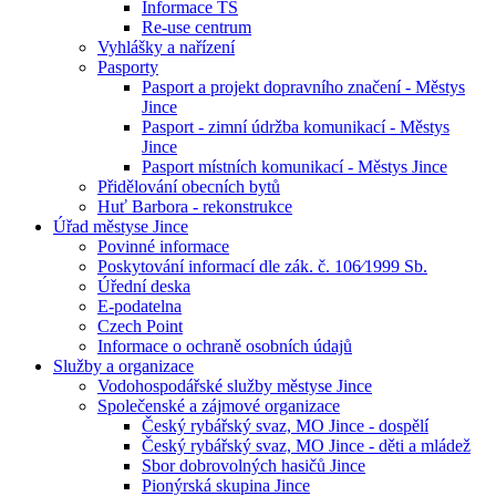
Informace TS
Re-use centrum
Vyhlášky a nařízení
Pasporty
Pasport a projekt dopravního značení - Městys
Jince
Pasport - zimní údržba komunikací - Městys
Jince
Pasport místních komunikací - Městys Jince
Přidělování obecních bytů
Huť Barbora - rekonstrukce
Úřad městyse Jince
Povinné informace
Poskytování informací dle zák. č. 106⁄1999 Sb.
Úřední deska
E-podatelna
Czech Point
Informace o ochraně osobních údajů
Služby a organizace
Vodohospodářské služby městyse Jince
Společenské a zájmové organizace
Český rybářský svaz, MO Jince - dospělí
Český rybářský svaz, MO Jince - děti a mládež
Sbor dobrovolných hasičů Jince
Pionýrská skupina Jince