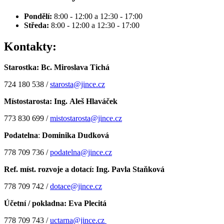
Pondělí:
8:00 - 12:00 a 12:30 - 17:00
Středa:
8:00 - 12:00 a 12:30 - 17:00
Kontakty:
Starostka: Bc. Miroslava Tichá
724 180 538 /
starosta@jince.cz
Místostarosta: Ing. Aleš Hlaváček
773 830 699 /
mistostarosta@jince.cz
Podatelna
:
Dominika Dudková
778 709 736 /
podatelna@jince.cz
Ref. míst. rozvoje a dotací: Ing. Pavla Staňková
778 709 742 /
dotace@jince.cz
Účetní / pokladna: Eva Plecitá
778 709 743 /
uctarna@jince.cz