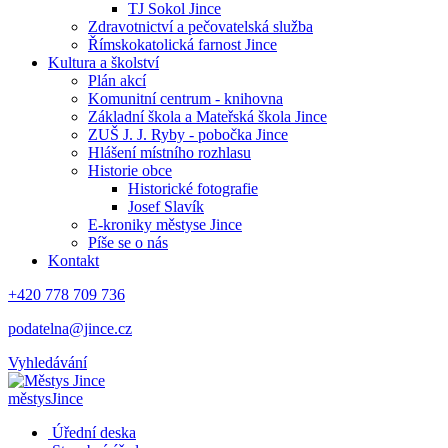
TJ Sokol Jince
Zdravotnictví a pečovatelská služba
Římskokatolická farnost Jince
Kultura a školství
Plán akcí
Komunitní centrum - knihovna
Základní škola a Mateřská škola Jince
ZUŠ J. J. Ryby - pobočka Jince
Hlášení místního rozhlasu
Historie obce
Historické fotografie
Josef Slavík
E-kroniky městyse Jince
Píše se o nás
Kontakt
+420 778 709 736
podatelna@jince.cz
Vyhledávání
městys
Jince
Úřední deska