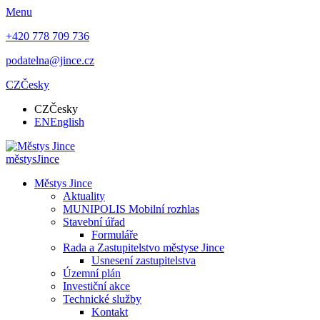
Menu
+420 778 709 736
podatelna@jince.cz
CZ
Česky
CZ
Česky
EN
English
městys
Jince
Městys Jince
Aktuality
MUNIPOLIS Mobilní rozhlas
Stavební úřad
Formuláře
Rada a Zastupitelstvo městyse Jince
Usnesení zastupitelstva
Územní plán
Investiční akce
Technické služby
Kontakt