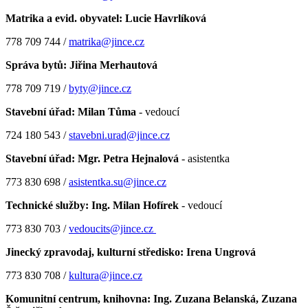
Matrika a evid. obyvatel:
Lucie Havrlíková
778 709 744 /
matrika@jince.cz
Správa bytů: Jiřina Merhautová
778 709 719 /
byty@jince.cz
Stavební úřad: Milan Tůma
- vedoucí
724 180 543 /
stavebni.urad@jince.cz
Stavební úřad:
Mgr. Petra Hejnalová
- asistentka
773 830 698 /
asistentka.su@jince.cz
Technické služby: Ing. Milan Hofírek
- vedoucí
773 830 703 /
vedoucits@jince.cz
Jinecký zpravodaj, kulturní středisko: Irena Ungrová
773 830 708 /
kultura@jince.cz
Komunitní centrum, knihovna:
Ing. Zuzana Belanská, Zuzana