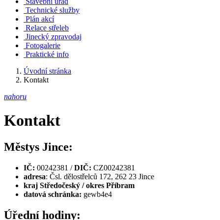
Stavební úřad
Technické služby
Plán akcí
Relace střeleb
Jinecký zpravodaj
Fotogalerie
Praktické info
Úvodní stránka
Kontakt
nahoru
Kontakt
Městys Jince:
IČ:
00242381 /
DIČ:
CZ00242381
adresa
: Čsl. dělostřelců 172, 262 23 Jince
kraj Středočeský / o
kres Příbram
datová schránka:
gewb4e4
Úřední hodiny: