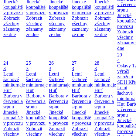
Jinecké
Jinecké
Jinecké
Jinecké
Jinecké
v červenc
koupaliště
koupaliště
koupaliště
koupaliště
koupaliště
srpnu
v provozu
v provozu
v provozu
v provozu
v provozu
Jinecké
Zobrazit
Zobrazit
Zobrazit
Zobrazit
Zobrazit
koupališt
všechny
všechny
všechny
všechny
všechny
provozu
záznamy
záznamy
záznamy
záznamy
záznamy
Zobrazit
ze dne
ze dne
ze dne
ze dne
ze dne
všechny
záznamy 
dne
29
4
24
25
26
27
28
Oslavy 1
3
3
3
3
3
výročí
Letní
Letní
Letní
Letní
Letní
založení
šachové
šachové
šachové
šachové
šachové
SDH Kře
miniturnaje
miniturnaje
miniturnaje
miniturnaje
miniturnaje
Letní
Huť
Huť
Huť
Huť
Huť
šachové
Barbora v
Barbora v
Barbora v
Barbora v
Barbora v
miniturna
červenci a
červenci a
červenci a
červenci a
červenci a
Huť Barb
srpnu
srpnu
srpnu
srpnu
srpnu
v červenc
Jinecké
Jinecké
Jinecké
Jinecké
Jinecké
srpnu
koupaliště
koupaliště
koupaliště
koupaliště
koupaliště
Jinecké
v provozu
v provozu
v provozu
v provozu
v provozu
koupališt
Zobrazit
Zobrazit
Zobrazit
Zobrazit
Zobrazit
provozu
všechny
všechny
všechny
všechny
všechny