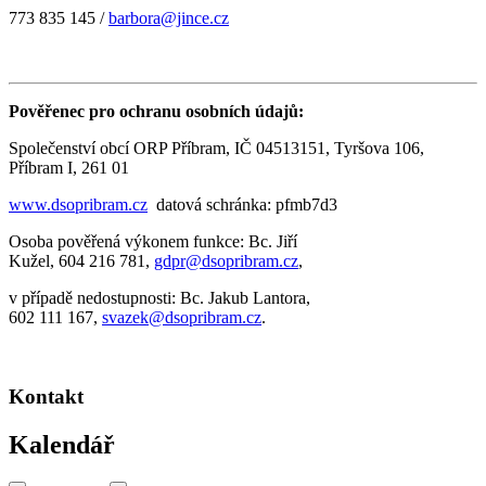
773 835 145 /
barbora@jince.cz
Pověřenec pro ochranu osobních údajů:
Společenství obcí ORP Příbram, IČ 04513151, Tyršova 106,
Příbram I, 261 01
www.dsopribram.cz
datová schránka: pfmb7d3
Osoba pověřená výkonem funkce: Bc. Jiří
Kužel, 604 216 781,
gdpr@dsopribram.cz
,
v případě nedostupnosti: Bc. Jakub Lantora,
602 111 167,
svazek@dsopribram.cz
.
Kontakt
Kalendář