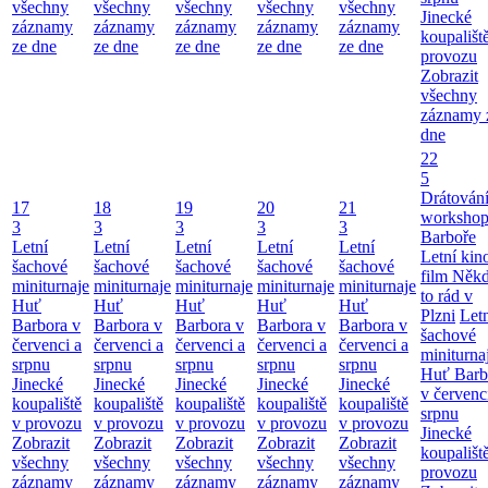
všechny
všechny
všechny
všechny
všechny
Jinecké
záznamy
záznamy
záznamy
záznamy
záznamy
koupališt
ze dne
ze dne
ze dne
ze dne
ze dne
provozu
Zobrazit
všechny
záznamy 
dne
22
5
Drátování
17
18
19
20
21
workshop
3
3
3
3
3
Barboře
Letní
Letní
Letní
Letní
Letní
Letní kino
šachové
šachové
šachové
šachové
šachové
film Něk
miniturnaje
miniturnaje
miniturnaje
miniturnaje
miniturnaje
to rád v
Huť
Huť
Huť
Huť
Huť
Plzni
Let
Barbora v
Barbora v
Barbora v
Barbora v
Barbora v
šachové
červenci a
červenci a
červenci a
červenci a
červenci a
miniturna
srpnu
srpnu
srpnu
srpnu
srpnu
Huť Barb
Jinecké
Jinecké
Jinecké
Jinecké
Jinecké
v červenc
koupaliště
koupaliště
koupaliště
koupaliště
koupaliště
srpnu
v provozu
v provozu
v provozu
v provozu
v provozu
Jinecké
Zobrazit
Zobrazit
Zobrazit
Zobrazit
Zobrazit
koupališt
všechny
všechny
všechny
všechny
všechny
provozu
záznamy
záznamy
záznamy
záznamy
záznamy