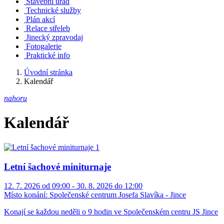
Stavební úřad
Technické služby
Plán akcí
Relace střeleb
Jinecký zpravodaj
Fotogalerie
Praktické info
Úvodní stránka
Kalendář
nahoru
Kalendář
Letní šachové miniturnaje
12. 7. 2026 od 09:00 - 30. 8. 2026 do 12:00
Místo konání:
Společenské centrum Josefa Slavíka - Jince
Konají se každou neděli o 9 hodin ve Společenském centru JS Jince