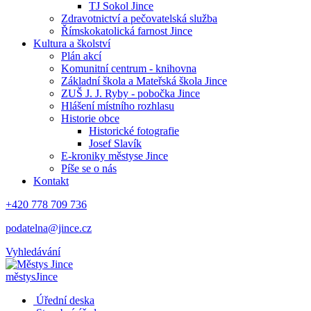
TJ Sokol Jince
Zdravotnictví a pečovatelská služba
Římskokatolická farnost Jince
Kultura a školství
Plán akcí
Komunitní centrum - knihovna
Základní škola a Mateřská škola Jince
ZUŠ J. J. Ryby - pobočka Jince
Hlášení místního rozhlasu
Historie obce
Historické fotografie
Josef Slavík
E-kroniky městyse Jince
Píše se o nás
Kontakt
+420 778 709 736
podatelna@jince.cz
Vyhledávání
městys
Jince
Úřední deska