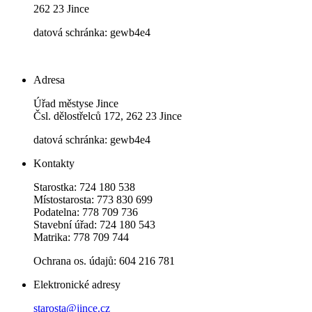
262 23 Jince
datová schránka: gewb4e4
Adresa
Úřad městyse Jince
Čsl. dělostřelců 172, 262 23 Jince
datová schránka: gewb4e4
Kontakty
Starostka: 724 180 538
Místostarosta: 773 830 699
Podatelna: 778 709 736
Stavební úřad: 724 180 543
Matrika: 778 709 744
Ochrana os. údajů: 604 216 781
Elektronické adresy
starosta@jince.cz