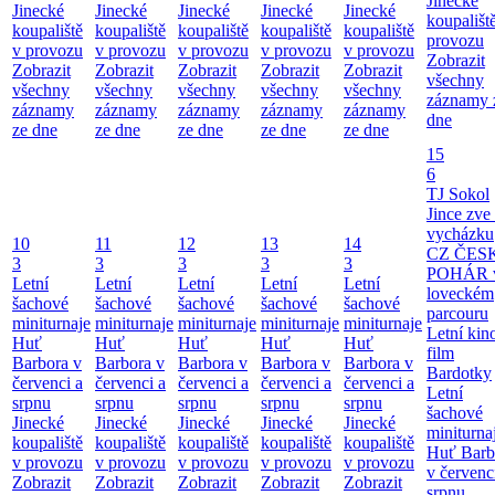
Jinecké
Jinecké
Jinecké
Jinecké
Jinecké
Jinecké
koupališt
koupaliště
koupaliště
koupaliště
koupaliště
koupaliště
provozu
v provozu
v provozu
v provozu
v provozu
v provozu
Zobrazit
Zobrazit
Zobrazit
Zobrazit
Zobrazit
Zobrazit
všechny
všechny
všechny
všechny
všechny
všechny
záznamy 
záznamy
záznamy
záznamy
záznamy
záznamy
dne
ze dne
ze dne
ze dne
ze dne
ze dne
15
6
TJ Sokol
Jince zve
vycházku
10
11
12
13
14
CZ ČES
3
3
3
3
3
POHÁR 
Letní
Letní
Letní
Letní
Letní
loveckém
šachové
šachové
šachové
šachové
šachové
parcouru
miniturnaje
miniturnaje
miniturnaje
miniturnaje
miniturnaje
Letní kino
Huť
Huť
Huť
Huť
Huť
film
Barbora v
Barbora v
Barbora v
Barbora v
Barbora v
Bardotky
červenci a
červenci a
červenci a
červenci a
červenci a
Letní
srpnu
srpnu
srpnu
srpnu
srpnu
šachové
Jinecké
Jinecké
Jinecké
Jinecké
Jinecké
miniturna
koupaliště
koupaliště
koupaliště
koupaliště
koupaliště
Huť Barb
v provozu
v provozu
v provozu
v provozu
v provozu
v červenc
Zobrazit
Zobrazit
Zobrazit
Zobrazit
Zobrazit
srpnu