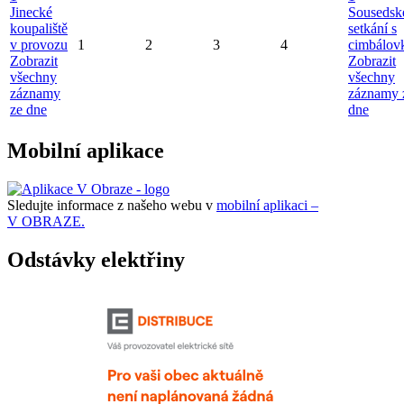
Jinecké
Sousedsk
koupaliště
setkání s
v provozu
1
2
3
4
cimbálov
Zobrazit
Zobrazit
všechny
všechny
záznamy
záznamy 
ze dne
dne
Mobilní aplikace
Sledujte informace z našeho webu v
mobilní aplikaci –
V OBRAZE.
Odstávky elektřiny