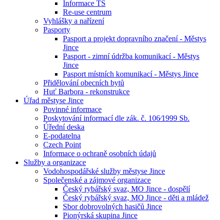
Informace TS
Re-use centrum
Vyhlášky a nařízení
Pasporty
Pasport a projekt dopravního značení - Městys
Jince
Pasport - zimní údržba komunikací - Městys
Jince
Pasport místních komunikací - Městys Jince
Přidělování obecních bytů
Huť Barbora - rekonstrukce
Úřad městyse Jince
Povinné informace
Poskytování informací dle zák. č. 106⁄1999 Sb.
Úřední deska
E-podatelna
Czech Point
Informace o ochraně osobních údajů
Služby a organizace
Vodohospodářské služby městyse Jince
Společenské a zájmové organizace
Český rybářský svaz, MO Jince - dospělí
Český rybářský svaz, MO Jince - děti a mládež
Sbor dobrovolných hasičů Jince
Pionýrská skupina Jince