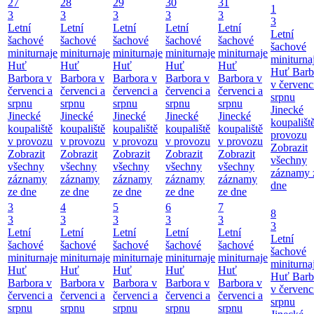
27
28
29
30
31
1
3
3
3
3
3
3
Letní
Letní
Letní
Letní
Letní
Letní
šachové
šachové
šachové
šachové
šachové
šachové
miniturnaje
miniturnaje
miniturnaje
miniturnaje
miniturnaje
miniturna
Huť
Huť
Huť
Huť
Huť
Huť Barb
Barbora v
Barbora v
Barbora v
Barbora v
Barbora v
v červenc
červenci a
červenci a
červenci a
červenci a
červenci a
srpnu
srpnu
srpnu
srpnu
srpnu
srpnu
Jinecké
Jinecké
Jinecké
Jinecké
Jinecké
Jinecké
koupališt
koupaliště
koupaliště
koupaliště
koupaliště
koupaliště
provozu
v provozu
v provozu
v provozu
v provozu
v provozu
Zobrazit
Zobrazit
Zobrazit
Zobrazit
Zobrazit
Zobrazit
všechny
všechny
všechny
všechny
všechny
všechny
záznamy 
záznamy
záznamy
záznamy
záznamy
záznamy
dne
ze dne
ze dne
ze dne
ze dne
ze dne
3
4
5
6
7
8
3
3
3
3
3
3
Letní
Letní
Letní
Letní
Letní
Letní
šachové
šachové
šachové
šachové
šachové
šachové
miniturnaje
miniturnaje
miniturnaje
miniturnaje
miniturnaje
miniturna
Huť
Huť
Huť
Huť
Huť
Huť Barb
Barbora v
Barbora v
Barbora v
Barbora v
Barbora v
v červenc
červenci a
červenci a
červenci a
červenci a
červenci a
srpnu
srpnu
srpnu
srpnu
srpnu
srpnu