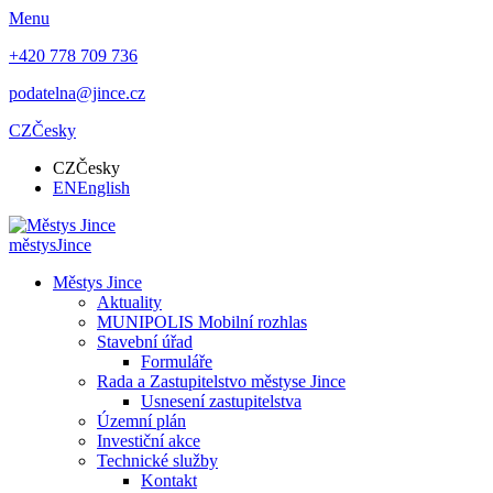
Menu
+420 778 709 736
podatelna@jince.cz
CZ
Česky
CZ
Česky
EN
English
městys
Jince
Městys Jince
Aktuality
MUNIPOLIS Mobilní rozhlas
Stavební úřad
Formuláře
Rada a Zastupitelstvo městyse Jince
Usnesení zastupitelstva
Územní plán
Investiční akce
Technické služby
Kontakt