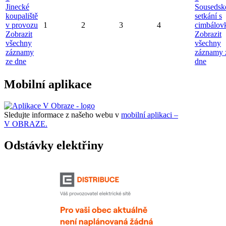
Jinecké
Sousedsk
koupaliště
setkání s
v provozu
1
2
3
4
cimbálov
Zobrazit
Zobrazit
všechny
všechny
záznamy
záznamy 
ze dne
dne
Mobilní aplikace
Sledujte informace z našeho webu v
mobilní aplikaci –
V OBRAZE.
Odstávky elektřiny