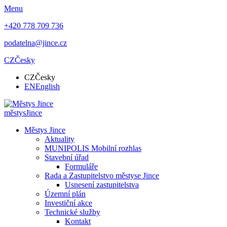
Menu
+420 778 709 736
podatelna@jince.cz
CZ
Česky
CZ
Česky
EN
English
městys
Jince
Městys Jince
Aktuality
MUNIPOLIS Mobilní rozhlas
Stavební úřad
Formuláře
Rada a Zastupitelstvo městyse Jince
Usnesení zastupitelstva
Územní plán
Investiční akce
Technické služby
Kontakt