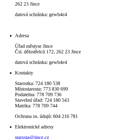
262 23 Jince
datová schránka: gewb4e4
Adresa
Úřad městyse Jince
Čsl. dělostřelců 172, 262 23 Jince
datová schránka: gewb4e4
Kontakty
Starostka: 724 180 538
Místostarosta: 773 830 699
Podatelna: 778 709 736
Stavební úřad: 724 180 543
Matrika: 778 709 744
Ochrana os. údajů: 604 216 781
Elektronické adresy
starosta@jince.cz