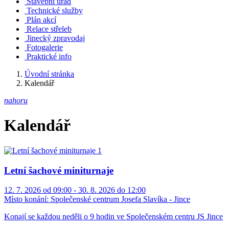
Stavební úřad
Technické služby
Plán akcí
Relace střeleb
Jinecký zpravodaj
Fotogalerie
Praktické info
Úvodní stránka
Kalendář
nahoru
Kalendář
Letní šachové miniturnaje
12. 7. 2026 od 09:00 - 30. 8. 2026 do 12:00
Místo konání:
Společenské centrum Josefa Slavíka - Jince
Konají se každou neděli o 9 hodin ve Společenském centru JS Jince