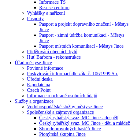
Informace TS
Re-use centrum
Vyhlášky a nařízení
Pasporty
Pasport a projekt dopravního značení - Městys
Jince
Pasport - zimní údržba komunikací - Městys
Jince
Pasport místních komunikací - Městys Jince
Přidělování obecních bytů
Huť Barbora - rekonstrukce
Úřad městyse Jince
Povinné informace
Poskytování informací dle zák. č. 106⁄1999 Sb.
Úřední deska
E-podatelna
Czech Point
Informace o ochraně osobních údajů
Služby a organizace
Vodohospodářské služby městyse Jince
Společenské a zájmové organizace
Český rybářský svaz, MO Jince - dospělí
Český rybářský svaz, MO Jince - děti a mládež
Sbor dobrovolných hasičů Jince
Pionýrská skupina Jince