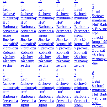
27
28
29
30
31
1
3
3
3
3
3
3
Letní
Letní
Letní
Letní
Letní
Letní
šachové
šachové
šachové
šachové
šachové
šachové
miniturnaje
miniturnaje
miniturnaje
miniturnaje
miniturnaje
miniturna
Huť
Huť
Huť
Huť
Huť
Huť Barb
Barbora v
Barbora v
Barbora v
Barbora v
Barbora v
v červenc
červenci a
červenci a
červenci a
červenci a
červenci a
srpnu
srpnu
srpnu
srpnu
srpnu
srpnu
Jinecké
Jinecké
Jinecké
Jinecké
Jinecké
Jinecké
koupališt
koupaliště
koupaliště
koupaliště
koupaliště
koupaliště
provozu
v provozu
v provozu
v provozu
v provozu
v provozu
Zobrazit
Zobrazit
Zobrazit
Zobrazit
Zobrazit
Zobrazit
všechny
všechny
všechny
všechny
všechny
všechny
záznamy 
záznamy
záznamy
záznamy
záznamy
záznamy
dne
ze dne
ze dne
ze dne
ze dne
ze dne
3
4
5
6
7
8
3
3
3
3
3
3
Letní
Letní
Letní
Letní
Letní
Letní
šachové
šachové
šachové
šachové
šachové
šachové
miniturnaje
miniturnaje
miniturnaje
miniturnaje
miniturnaje
miniturna
Huť
Huť
Huť
Huť
Huť
Huť Barb
Barbora v
Barbora v
Barbora v
Barbora v
Barbora v
v červenc
červenci a
červenci a
červenci a
červenci a
červenci a
srpnu
srpnu
srpnu
srpnu
srpnu
srpnu