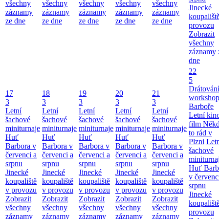
všechny
všechny
všechny
všechny
všechny
Jinecké
záznamy
záznamy
záznamy
záznamy
záznamy
koupališt
ze dne
ze dne
ze dne
ze dne
ze dne
provozu
Zobrazit
všechny
záznamy 
dne
22
5
Drátování
17
18
19
20
21
workshop
3
3
3
3
3
Barboře
Letní
Letní
Letní
Letní
Letní
Letní kino
šachové
šachové
šachové
šachové
šachové
film Něk
miniturnaje
miniturnaje
miniturnaje
miniturnaje
miniturnaje
to rád v
Huť
Huť
Huť
Huť
Huť
Plzni
Let
Barbora v
Barbora v
Barbora v
Barbora v
Barbora v
šachové
červenci a
červenci a
červenci a
červenci a
červenci a
miniturna
srpnu
srpnu
srpnu
srpnu
srpnu
Huť Barb
Jinecké
Jinecké
Jinecké
Jinecké
Jinecké
v červenc
koupaliště
koupaliště
koupaliště
koupaliště
koupaliště
srpnu
v provozu
v provozu
v provozu
v provozu
v provozu
Jinecké
Zobrazit
Zobrazit
Zobrazit
Zobrazit
Zobrazit
koupališt
všechny
všechny
všechny
všechny
všechny
provozu
záznamy
záznamy
záznamy
záznamy
záznamy