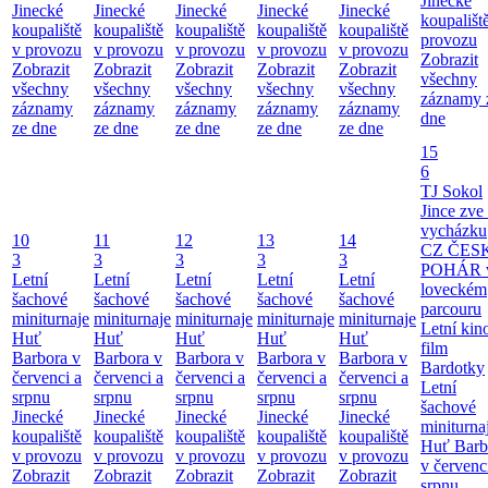
Jinecké
Jinecké
Jinecké
Jinecké
Jinecké
Jinecké
koupališt
koupaliště
koupaliště
koupaliště
koupaliště
koupaliště
provozu
v provozu
v provozu
v provozu
v provozu
v provozu
Zobrazit
Zobrazit
Zobrazit
Zobrazit
Zobrazit
Zobrazit
všechny
všechny
všechny
všechny
všechny
všechny
záznamy 
záznamy
záznamy
záznamy
záznamy
záznamy
dne
ze dne
ze dne
ze dne
ze dne
ze dne
15
6
TJ Sokol
Jince zve
vycházku
10
11
12
13
14
CZ ČES
3
3
3
3
3
POHÁR 
Letní
Letní
Letní
Letní
Letní
loveckém
šachové
šachové
šachové
šachové
šachové
parcouru
miniturnaje
miniturnaje
miniturnaje
miniturnaje
miniturnaje
Letní kino
Huť
Huť
Huť
Huť
Huť
film
Barbora v
Barbora v
Barbora v
Barbora v
Barbora v
Bardotky
červenci a
červenci a
červenci a
červenci a
červenci a
Letní
srpnu
srpnu
srpnu
srpnu
srpnu
šachové
Jinecké
Jinecké
Jinecké
Jinecké
Jinecké
miniturna
koupaliště
koupaliště
koupaliště
koupaliště
koupaliště
Huť Barb
v provozu
v provozu
v provozu
v provozu
v provozu
v červenc
Zobrazit
Zobrazit
Zobrazit
Zobrazit
Zobrazit
srpnu