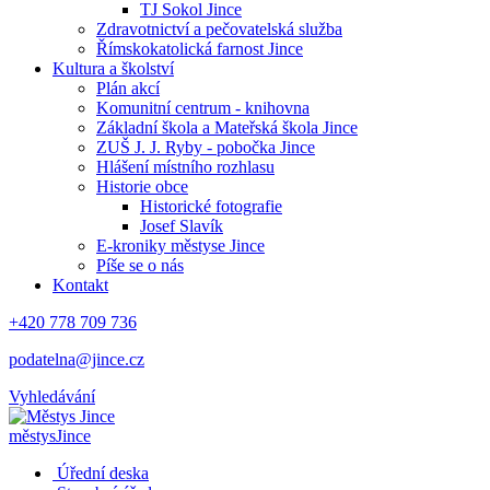
TJ Sokol Jince
Zdravotnictví a pečovatelská služba
Římskokatolická farnost Jince
Kultura a školství
Plán akcí
Komunitní centrum - knihovna
Základní škola a Mateřská škola Jince
ZUŠ J. J. Ryby - pobočka Jince
Hlášení místního rozhlasu
Historie obce
Historické fotografie
Josef Slavík
E-kroniky městyse Jince
Píše se o nás
Kontakt
+420 778 709 736
podatelna@jince.cz
Vyhledávání
městys
Jince
Úřední deska