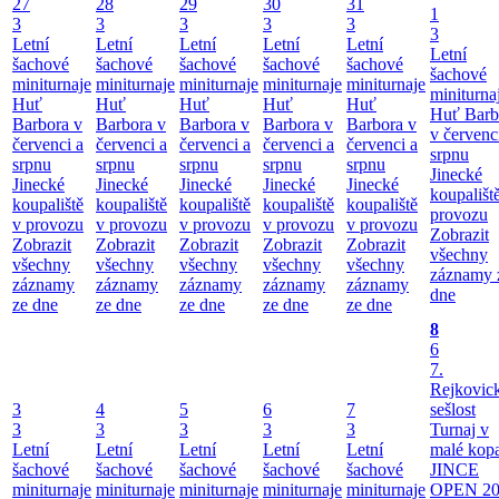
27
28
29
30
31
1
3
3
3
3
3
3
Letní
Letní
Letní
Letní
Letní
Letní
šachové
šachové
šachové
šachové
šachové
šachové
miniturnaje
miniturnaje
miniturnaje
miniturnaje
miniturnaje
miniturna
Huť
Huť
Huť
Huť
Huť
Huť Barb
Barbora v
Barbora v
Barbora v
Barbora v
Barbora v
v červenc
červenci a
červenci a
červenci a
červenci a
červenci a
srpnu
srpnu
srpnu
srpnu
srpnu
srpnu
Jinecké
Jinecké
Jinecké
Jinecké
Jinecké
Jinecké
koupališt
koupaliště
koupaliště
koupaliště
koupaliště
koupaliště
provozu
v provozu
v provozu
v provozu
v provozu
v provozu
Zobrazit
Zobrazit
Zobrazit
Zobrazit
Zobrazit
Zobrazit
všechny
všechny
všechny
všechny
všechny
všechny
záznamy 
záznamy
záznamy
záznamy
záznamy
záznamy
dne
ze dne
ze dne
ze dne
ze dne
ze dne
8
6
7.
Rejkovic
3
4
5
6
7
sešlost
3
3
3
3
3
Turnaj v
Letní
Letní
Letní
Letní
Letní
malé kop
šachové
šachové
šachové
šachové
šachové
JINCE
miniturnaje
miniturnaje
miniturnaje
miniturnaje
miniturnaje
OPEN 20