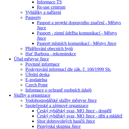
Informace TS
Re-use centrum
Vyhlášky a nařízení
Pasporty
Pasport a projekt dopravního značení - Městys
Jince
Pasport - zimní údržba komunikací - Městys
Jince
Pasport místních komunikací - Městys Jince
Přidělování obecních bytů
Huť Barbora - rekonstrukce
Úřad městyse Jince
Povinné informace
Poskytování informací dle zák. č. 106⁄1999 Sb.
Úřední deska
E-podatelna
Czech Point
Informace o ochraně osobních údajů
Služby a organizace
Vodohospodářské služby městyse Jince
Společenské a zájmové organizace
Český rybářský svaz, MO Jince - dospělí
Český rybářský svaz, MO Jince - děti a mládež
Sbor dobrovolných hasičů Jince
Pionýrská skupina Jince