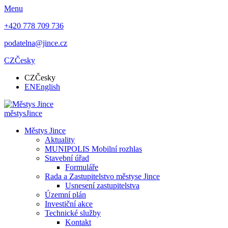
Menu
+420 778 709 736
podatelna@jince.cz
CZ
Česky
CZ
Česky
EN
English
městys
Jince
Městys Jince
Aktuality
MUNIPOLIS Mobilní rozhlas
Stavební úřad
Formuláře
Rada a Zastupitelstvo městyse Jince
Usnesení zastupitelstva
Územní plán
Investiční akce
Technické služby
Kontakt