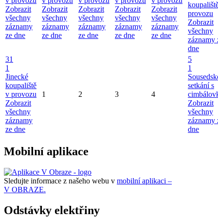
v provozu
v provozu
v provozu
v provozu
v provozu
koupališt
Zobrazit
Zobrazit
Zobrazit
Zobrazit
Zobrazit
provozu
všechny
všechny
všechny
všechny
všechny
Zobrazit
záznamy
záznamy
záznamy
záznamy
záznamy
všechny
ze dne
ze dne
ze dne
ze dne
ze dne
záznamy 
dne
31
5
1
1
Jinecké
Sousedsk
koupaliště
setkání s
v provozu
1
2
3
4
cimbálov
Zobrazit
Zobrazit
všechny
všechny
záznamy
záznamy 
ze dne
dne
Mobilní aplikace
Sledujte informace z našeho webu v
mobilní aplikaci –
V OBRAZE.
Odstávky elektřiny