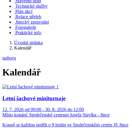
Stavební úřad
Technické služby
Plán akcí
Relace střeleb
Jinecký zpravodaj
Fotogalerie
Praktické info
Úvodní stránka
Kalendář
nahoru
Kalendář
Letní šachové miniturnaje
12. 7. 2026 od 09:00 - 30. 8. 2026 do 12:00
Místo konání:
Společenské centrum Josefa Slavíka - Jince
Konají se každou neděli o 9 hodin ve Společenském centru JS Jince