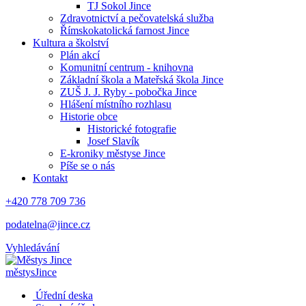
TJ Sokol Jince
Zdravotnictví a pečovatelská služba
Římskokatolická farnost Jince
Kultura a školství
Plán akcí
Komunitní centrum - knihovna
Základní škola a Mateřská škola Jince
ZUŠ J. J. Ryby - pobočka Jince
Hlášení místního rozhlasu
Historie obce
Historické fotografie
Josef Slavík
E-kroniky městyse Jince
Píše se o nás
Kontakt
+420 778 709 736
podatelna@jince.cz
Vyhledávání
městys
Jince
Úřední deska