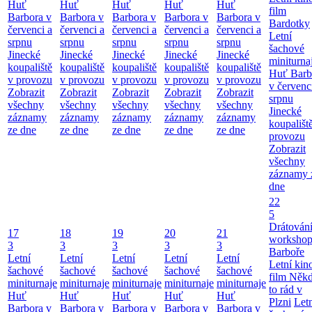
Huť
Huť
Huť
Huť
Huť
film
Barbora v
Barbora v
Barbora v
Barbora v
Barbora v
Bardotky
červenci a
červenci a
červenci a
červenci a
červenci a
Letní
srpnu
srpnu
srpnu
srpnu
srpnu
šachové
Jinecké
Jinecké
Jinecké
Jinecké
Jinecké
miniturna
koupaliště
koupaliště
koupaliště
koupaliště
koupaliště
Huť Barb
v provozu
v provozu
v provozu
v provozu
v provozu
v červenc
Zobrazit
Zobrazit
Zobrazit
Zobrazit
Zobrazit
srpnu
všechny
všechny
všechny
všechny
všechny
Jinecké
záznamy
záznamy
záznamy
záznamy
záznamy
koupališt
ze dne
ze dne
ze dne
ze dne
ze dne
provozu
Zobrazit
všechny
záznamy 
dne
22
5
Drátování
17
18
19
20
21
workshop
3
3
3
3
3
Barboře
Letní
Letní
Letní
Letní
Letní
Letní kino
šachové
šachové
šachové
šachové
šachové
film Něk
miniturnaje
miniturnaje
miniturnaje
miniturnaje
miniturnaje
to rád v
Huť
Huť
Huť
Huť
Huť
Plzni
Let
Barbora v
Barbora v
Barbora v
Barbora v
Barbora v