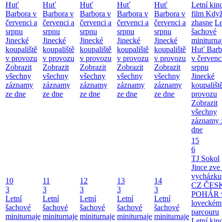
Huť
Huť
Huť
Huť
Huť
Letní kino
Barbora v
Barbora v
Barbora v
Barbora v
Barbora v
film Když
červenci a
červenci a
červenci a
červenci a
červenci a
zhasne
Le
srpnu
srpnu
srpnu
srpnu
srpnu
šachové
Jinecké
Jinecké
Jinecké
Jinecké
Jinecké
miniturna
koupaliště
koupaliště
koupaliště
koupaliště
koupaliště
Huť Barb
v provozu
v provozu
v provozu
v provozu
v provozu
v červenc
Zobrazit
Zobrazit
Zobrazit
Zobrazit
Zobrazit
srpnu
všechny
všechny
všechny
všechny
všechny
Jinecké
záznamy
záznamy
záznamy
záznamy
záznamy
koupališt
ze dne
ze dne
ze dne
ze dne
ze dne
provozu
Zobrazit
všechny
záznamy 
dne
15
6
TJ Sokol
Jince zve
vycházku
10
11
12
13
14
CZ ČES
3
3
3
3
3
POHÁR 
Letní
Letní
Letní
Letní
Letní
loveckém
šachové
šachové
šachové
šachové
šachové
parcouru
miniturnaje
miniturnaje
miniturnaje
miniturnaje
miniturnaje
Letní kino