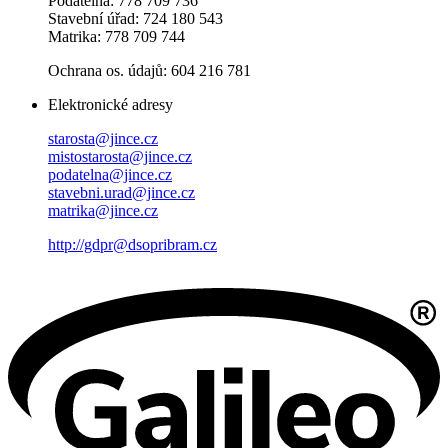
Podatelna: 778 709 736
Stavební úřad: 724 180 543
Matrika: 778 709 744
Ochrana os. údajů: 604 216 781
Elektronické adresy
starosta@jince.cz
mistostarosta@jince.cz
podatelna@jince.cz
stavebni.urad@jince.cz
matrika@jince.cz
http://gdpr@dsopribram.cz