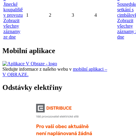
Jinecké
Sousedsk
koupaliště
setkání s
v provozu
1
2
3
4
cimbálov
Zobrazit
Zobrazit
všechny
všechny
záznamy
záznamy 
ze dne
dne
Mobilní aplikace
Sledujte informace z našeho webu v
mobilní aplikaci –
V OBRAZE.
Odstávky elektřiny