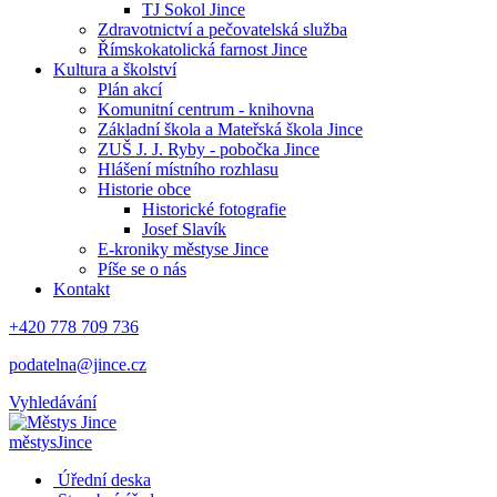
TJ Sokol Jince
Zdravotnictví a pečovatelská služba
Římskokatolická farnost Jince
Kultura a školství
Plán akcí
Komunitní centrum - knihovna
Základní škola a Mateřská škola Jince
ZUŠ J. J. Ryby - pobočka Jince
Hlášení místního rozhlasu
Historie obce
Historické fotografie
Josef Slavík
E-kroniky městyse Jince
Píše se o nás
Kontakt
+420 778 709 736
podatelna@jince.cz
Vyhledávání
městys
Jince
Úřední deska