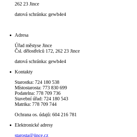
262 23 Jince
datová schránka: gewb4e4
Adresa
Úřad městyse Jince
Čsl. dělostřelců 172, 262 23 Jince
datová schránka: gewb4e4
Kontakty
Starostka: 724 180 538
Místostarosta: 773 830 699
Podatelna: 778 709 736
Stavební úřad: 724 180 543
Matrika: 778 709 744
Ochrana os. údajů: 604 216 781
Elektronické adresy
starosta@jince.cz