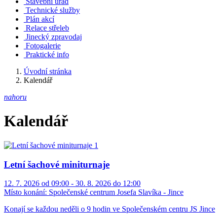
Stavební úřad
Technické služby
Plán akcí
Relace střeleb
Jinecký zpravodaj
Fotogalerie
Praktické info
Úvodní stránka
Kalendář
nahoru
Kalendář
Letní šachové miniturnaje
12. 7. 2026 od 09:00 - 30. 8. 2026 do 12:00
Místo konání:
Společenské centrum Josefa Slavíka - Jince
Konají se každou neděli o 9 hodin ve Společenském centru JS Jince