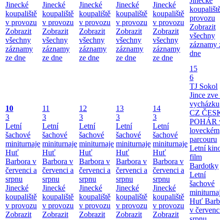
Jinecké
Jinecké
Jinecké
Jinecké
Jinecké
Jinecké
koupališt
koupaliště
koupaliště
koupaliště
koupaliště
koupaliště
provozu
v provozu
v provozu
v provozu
v provozu
v provozu
Zobrazit
Zobrazit
Zobrazit
Zobrazit
Zobrazit
Zobrazit
všechny
všechny
všechny
všechny
všechny
všechny
záznamy 
záznamy
záznamy
záznamy
záznamy
záznamy
dne
ze dne
ze dne
ze dne
ze dne
ze dne
15
6
TJ Sokol
Jince zve
vycházku
10
11
12
13
14
CZ ČES
3
3
3
3
3
POHÁR 
Letní
Letní
Letní
Letní
Letní
loveckém
šachové
šachové
šachové
šachové
šachové
parcouru
miniturnaje
miniturnaje
miniturnaje
miniturnaje
miniturnaje
Letní kino
Huť
Huť
Huť
Huť
Huť
film
Barbora v
Barbora v
Barbora v
Barbora v
Barbora v
Bardotky
červenci a
červenci a
červenci a
červenci a
červenci a
Letní
srpnu
srpnu
srpnu
srpnu
srpnu
šachové
Jinecké
Jinecké
Jinecké
Jinecké
Jinecké
miniturna
koupaliště
koupaliště
koupaliště
koupaliště
koupaliště
Huť Barb
v provozu
v provozu
v provozu
v provozu
v provozu
v červenc
Zobrazit
Zobrazit
Zobrazit
Zobrazit
Zobrazit
srpnu