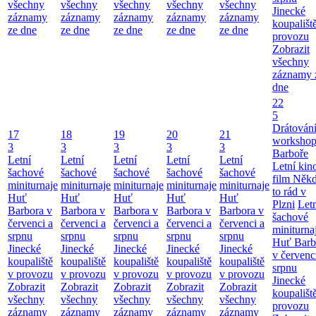
všechny
všechny
všechny
všechny
všechny
Jinecké
záznamy
záznamy
záznamy
záznamy
záznamy
koupališt
ze dne
ze dne
ze dne
ze dne
ze dne
provozu
Zobrazit
všechny
záznamy 
dne
22
5
Drátování
17
18
19
20
21
workshop
3
3
3
3
3
Barboře
Letní
Letní
Letní
Letní
Letní
Letní kino
šachové
šachové
šachové
šachové
šachové
film Něk
miniturnaje
miniturnaje
miniturnaje
miniturnaje
miniturnaje
to rád v
Huť
Huť
Huť
Huť
Huť
Plzni
Let
Barbora v
Barbora v
Barbora v
Barbora v
Barbora v
šachové
červenci a
červenci a
červenci a
červenci a
červenci a
miniturna
srpnu
srpnu
srpnu
srpnu
srpnu
Huť Barb
Jinecké
Jinecké
Jinecké
Jinecké
Jinecké
v červenc
koupaliště
koupaliště
koupaliště
koupaliště
koupaliště
srpnu
v provozu
v provozu
v provozu
v provozu
v provozu
Jinecké
Zobrazit
Zobrazit
Zobrazit
Zobrazit
Zobrazit
koupališt
všechny
všechny
všechny
všechny
všechny
provozu
záznamy
záznamy
záznamy
záznamy
záznamy