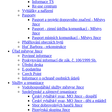
Informace TS
Re-use centrum
Vyhlášky a nařízení
Pasporty
Pasport a projekt dopravního značení - Městys
Jince
Pasport - zimní údržba komunikací - Městys
Jince
Pasport místních komunikací - Městys Jince
Přidělování obecních bytů
Huť Barbora - rekonstrukce
Úřad městyse Jince
Povinné informace
Poskytování informací dle zák. č. 106⁄1999 Sb.
Úřední deska
E-podatelna
Czech Point
Informace o ochraně osobních údajů
Služby a organizace
Vodohospodářské služby městyse Jince
Společenské a zájmové organizace
Český rybářský svaz, MO Jince - dospělí
Český rybářský svaz, MO Jince - děti a mládež
Sbor dobrovolných hasičů Jince
Pionýrská skupina Jince