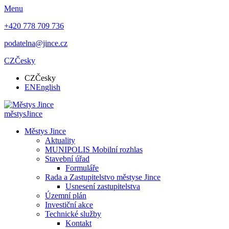
Menu
+420 778 709 736
podatelna@jince.cz
CZ
Česky
CZ
Česky
EN
English
městys
Jince
Městys Jince
Aktuality
MUNIPOLIS Mobilní rozhlas
Stavební úřad
Formuláře
Rada a Zastupitelstvo městyse Jince
Usnesení zastupitelstva
Územní plán
Investiční akce
Technické služby
Kontakt