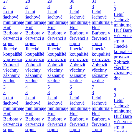
27
28
29
30
31
1
3
3
3
3
3
3
Letní
Letní
Letní
Letní
Letní
Letní
šachové
šachové
šachové
šachové
šachové
šachové
miniturnaje
miniturnaje
miniturnaje
miniturnaje
miniturnaje
miniturna
Huť
Huť
Huť
Huť
Huť
Huť Barb
Barbora v
Barbora v
Barbora v
Barbora v
Barbora v
v červenc
červenci a
červenci a
červenci a
červenci a
červenci a
srpnu
srpnu
srpnu
srpnu
srpnu
srpnu
Jinecké
Jinecké
Jinecké
Jinecké
Jinecké
Jinecké
koupališt
koupaliště
koupaliště
koupaliště
koupaliště
koupaliště
provozu
v provozu
v provozu
v provozu
v provozu
v provozu
Zobrazit
Zobrazit
Zobrazit
Zobrazit
Zobrazit
Zobrazit
všechny
všechny
všechny
všechny
všechny
všechny
záznamy 
záznamy
záznamy
záznamy
záznamy
záznamy
dne
ze dne
ze dne
ze dne
ze dne
ze dne
3
4
5
6
7
8
3
3
3
3
3
3
Letní
Letní
Letní
Letní
Letní
Letní
šachové
šachové
šachové
šachové
šachové
šachové
miniturnaje
miniturnaje
miniturnaje
miniturnaje
miniturnaje
miniturna
Huť
Huť
Huť
Huť
Huť
Huť Barb
Barbora v
Barbora v
Barbora v
Barbora v
Barbora v
v červenc
červenci a
červenci a
červenci a
červenci a
červenci a
srpnu
srpnu
srpnu
srpnu
srpnu
srpnu