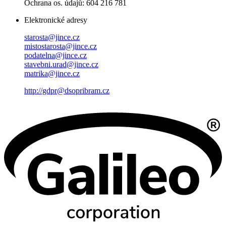
Ochrana os. údajů: 604 216 781
Elektronické adresy
starosta@jince.cz
mistostarosta@jince.cz
podatelna@jince.cz
stavebni.urad@jince.cz
matrika@jince.cz
http://gdpr@dsopribram.cz