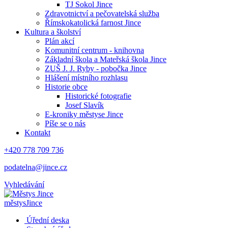
TJ Sokol Jince
Zdravotnictví a pečovatelská služba
Římskokatolická farnost Jince
Kultura a školství
Plán akcí
Komunitní centrum - knihovna
Základní škola a Mateřská škola Jince
ZUŠ J. J. Ryby - pobočka Jince
Hlášení místního rozhlasu
Historie obce
Historické fotografie
Josef Slavík
E-kroniky městyse Jince
Píše se o nás
Kontakt
+420 778 709 736
podatelna@jince.cz
Vyhledávání
městys
Jince
Úřední deska