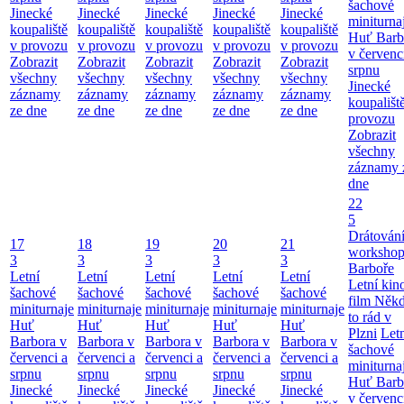
šachové
Jinecké
Jinecké
Jinecké
Jinecké
Jinecké
miniturna
koupaliště
koupaliště
koupaliště
koupaliště
koupaliště
Huť Barb
v provozu
v provozu
v provozu
v provozu
v provozu
v červenc
Zobrazit
Zobrazit
Zobrazit
Zobrazit
Zobrazit
srpnu
všechny
všechny
všechny
všechny
všechny
Jinecké
záznamy
záznamy
záznamy
záznamy
záznamy
koupališt
ze dne
ze dne
ze dne
ze dne
ze dne
provozu
Zobrazit
všechny
záznamy 
dne
22
5
Drátování
17
18
19
20
21
workshop
3
3
3
3
3
Barboře
Letní
Letní
Letní
Letní
Letní
Letní kino
šachové
šachové
šachové
šachové
šachové
film Něk
miniturnaje
miniturnaje
miniturnaje
miniturnaje
miniturnaje
to rád v
Huť
Huť
Huť
Huť
Huť
Plzni
Let
Barbora v
Barbora v
Barbora v
Barbora v
Barbora v
šachové
červenci a
červenci a
červenci a
červenci a
červenci a
miniturna
srpnu
srpnu
srpnu
srpnu
srpnu
Huť Barb
Jinecké
Jinecké
Jinecké
Jinecké
Jinecké
v červenc