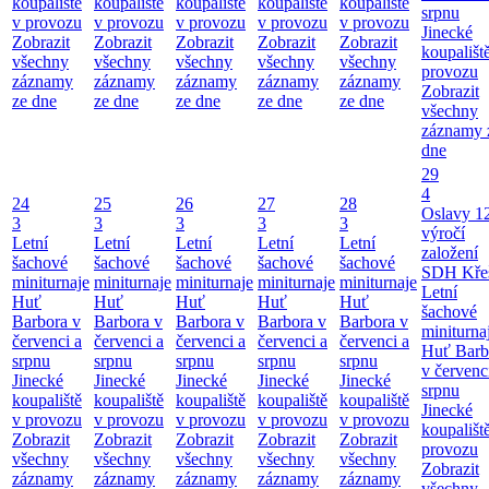
koupaliště
koupaliště
koupaliště
koupaliště
koupaliště
srpnu
v provozu
v provozu
v provozu
v provozu
v provozu
Jinecké
Zobrazit
Zobrazit
Zobrazit
Zobrazit
Zobrazit
koupališt
všechny
všechny
všechny
všechny
všechny
provozu
záznamy
záznamy
záznamy
záznamy
záznamy
Zobrazit
ze dne
ze dne
ze dne
ze dne
ze dne
všechny
záznamy 
dne
29
4
24
25
26
27
28
Oslavy 1
3
3
3
3
3
výročí
Letní
Letní
Letní
Letní
Letní
založení
šachové
šachové
šachové
šachové
šachové
SDH Kře
miniturnaje
miniturnaje
miniturnaje
miniturnaje
miniturnaje
Letní
Huť
Huť
Huť
Huť
Huť
šachové
Barbora v
Barbora v
Barbora v
Barbora v
Barbora v
miniturna
červenci a
červenci a
červenci a
červenci a
červenci a
Huť Barb
srpnu
srpnu
srpnu
srpnu
srpnu
v červenc
Jinecké
Jinecké
Jinecké
Jinecké
Jinecké
srpnu
koupaliště
koupaliště
koupaliště
koupaliště
koupaliště
Jinecké
v provozu
v provozu
v provozu
v provozu
v provozu
koupališt
Zobrazit
Zobrazit
Zobrazit
Zobrazit
Zobrazit
provozu
všechny
všechny
všechny
všechny
všechny
Zobrazit
záznamy
záznamy
záznamy
záznamy
záznamy
všechny