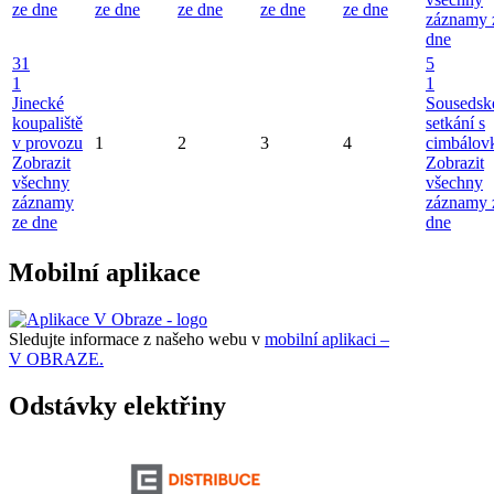
ze dne
ze dne
ze dne
ze dne
ze dne
záznamy 
dne
31
5
1
1
Jinecké
Sousedsk
koupaliště
setkání s
v provozu
1
2
3
4
cimbálov
Zobrazit
Zobrazit
všechny
všechny
záznamy
záznamy 
ze dne
dne
Mobilní aplikace
Sledujte informace z našeho webu v
mobilní aplikaci –
V OBRAZE.
Odstávky elektřiny