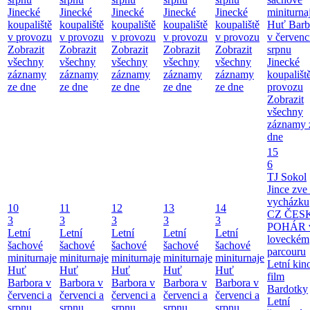
Jinecké
Jinecké
Jinecké
Jinecké
Jinecké
miniturna
koupaliště
koupaliště
koupaliště
koupaliště
koupaliště
Huť Barb
v provozu
v provozu
v provozu
v provozu
v provozu
v červenc
Zobrazit
Zobrazit
Zobrazit
Zobrazit
Zobrazit
srpnu
všechny
všechny
všechny
všechny
všechny
Jinecké
záznamy
záznamy
záznamy
záznamy
záznamy
koupališt
ze dne
ze dne
ze dne
ze dne
ze dne
provozu
Zobrazit
všechny
záznamy 
dne
15
6
TJ Sokol
Jince zve
vycházku
10
11
12
13
14
CZ ČES
3
3
3
3
3
POHÁR 
Letní
Letní
Letní
Letní
Letní
loveckém
šachové
šachové
šachové
šachové
šachové
parcouru
miniturnaje
miniturnaje
miniturnaje
miniturnaje
miniturnaje
Letní kino
Huť
Huť
Huť
Huť
Huť
film
Barbora v
Barbora v
Barbora v
Barbora v
Barbora v
Bardotky
červenci a
červenci a
červenci a
červenci a
červenci a
Letní
srpnu
srpnu
srpnu
srpnu
srpnu