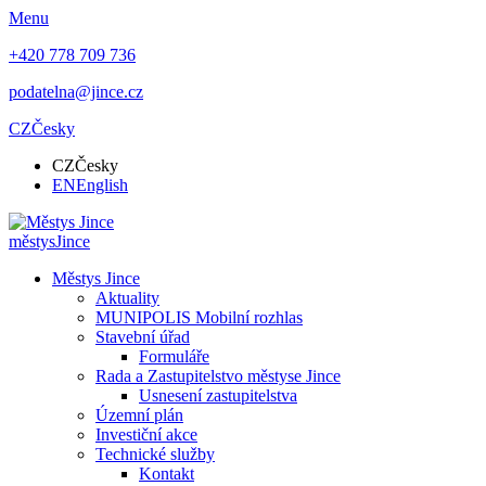
Menu
+420 778 709 736
podatelna@jince.cz
CZ
Česky
CZ
Česky
EN
English
městys
Jince
Městys Jince
Aktuality
MUNIPOLIS Mobilní rozhlas
Stavební úřad
Formuláře
Rada a Zastupitelstvo městyse Jince
Usnesení zastupitelstva
Územní plán
Investiční akce
Technické služby
Kontakt